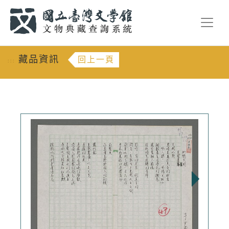
跳到主要內容
:::
藏品資訊
回上一頁
:::