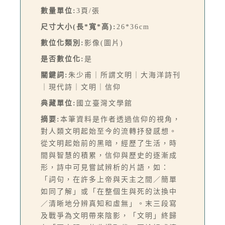
數量單位:
3頁/張
尺寸大小(長*寬*高):
26*36cm
數位化類別:
影像(圖片)
是否數位化:
是
關鍵詞:
朱少甫｜所謂文明｜大海洋詩刊
｜現代詩｜文明｜信仰
典藏單位:
國立臺灣文學館
摘要:
本筆資料是作者透過信仰的視角，
對人類文明起始至今的流轉抒發感想。
從文明起始前的黑暗，經歷了生活，時
間與智慧的積累，信仰與歷史的逐漸成
形，詩中可見嘗試辨析的片語，如：
「詞句，在許多上帝與天主之間／簡單
如同了解」或「在整個生與死的汰換中
／清晰地分辨真知和虛無」。末三段寫
及戰爭為文明帶來陰影，「文明」終歸