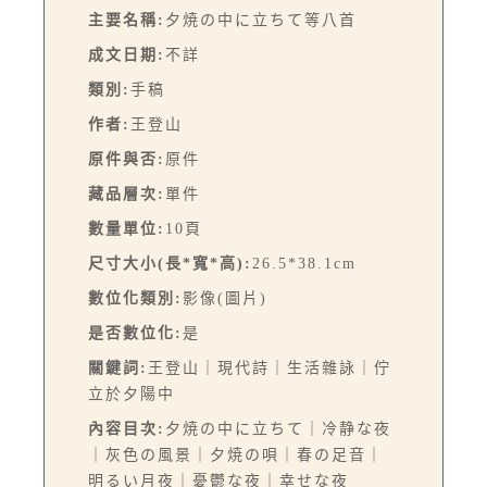
主要名稱:
夕焼の中に立ちて等八首
成文日期:
不詳
類別:
手稿
作者:
王登山
原件與否:
原件
藏品層次:
單件
數量單位:
10頁
尺寸大小(長*寬*高):
26.5*38.1cm
數位化類別:
影像(圖片)
是否數位化:
是
關鍵詞:
王登山｜現代詩｜生活雜詠｜佇
立於夕陽中
內容目次:
夕焼の中に立ちて｜冷静な夜
｜灰色の風景｜夕焼の唄｜春の足音｜
明るい月夜｜憂鬱な夜｜幸せな夜