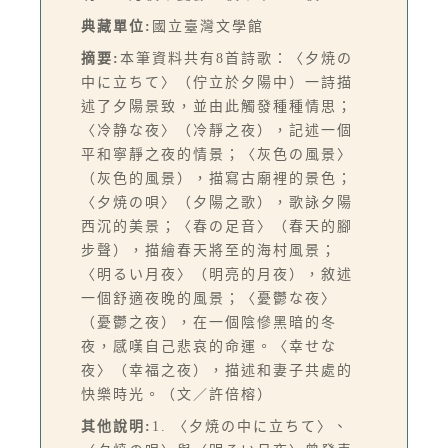
典藏單位:
國立臺灣文學館
摘要:
本筆資料共有8首詩歌：〈夕焼の
中に立ちて〉（佇立於夕陽中）一詩描
述了夕陽景致，並由此觸發種種情思；
〈冷静な夜〉（冷靜之夜），記述一個
平和寧靜之夜的情景；〈灰色の風景〉
（灰色的風景），描寫古廟裡的景色；
〈夕焼の唄〉（夕陽之歌），歌詠夕陽
西沉的美景；〈春の足音〉（春天的腳
步聲），描繪春天將至的海村風景；
〈明るい月夜〉（明亮的月夜），敘述
一個舒適夜晚的風景；〈憂鬱な夜〉
（憂鬱之夜），在一個陰慘黑暗的冬
夜，感嘆自己悲哀的命運。〈幸せな
夜〉（幸福之夜），描述和妻子共處的
快樂時光。（文／許倍榕）
其他說明:
1. 〈夕焼の中に立ちて〉、