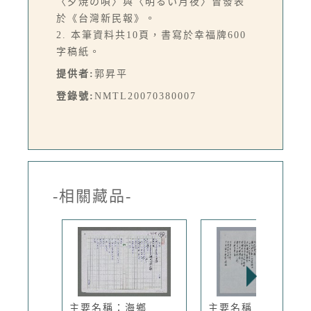
〈夕焼の唄〉與〈明るい月夜〉曾發表
於《台灣新民報》。
2. 本筆資料共10頁，書寫於幸福牌600
字稿紙。
提供者:
郭昇平
登錄號:
NMTL20070380007
-相關藏品-
主要名稱：海鄉
主要名稱：孟樊小