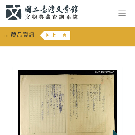
跳到主要內容
:::
藏品資訊
回上一頁
:::