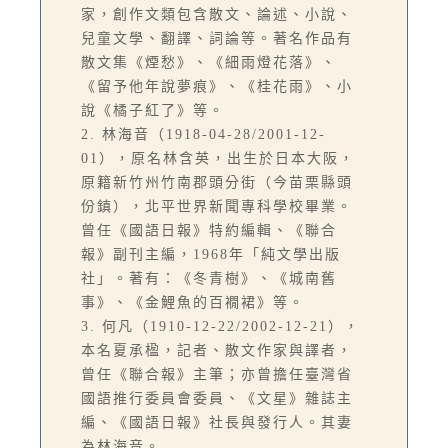
家，創作文類包含散文、論述、小說、
兒童文學、翻譯、詞論等。著名作品有
散文集《煙愁》、《細雨燈花落》、
《留予他年說夢痕》、《桂花雨》、小
說《橘子紅了》等。
2. 林海音（1918-04-28/2001-12-
01），原名林含英，出生於日本大阪，
原籍新竹州竹南郡頭分街（今苗栗縣頭
份鎮），北平世界新聞專科學校畢業。
曾任《國語日報》特約編輯、《聯合
報》副刊主編，1968年「純文學出版
社」。著有：《冬青樹》、《城南舊
事》、《金鯉魚的百襉裙》等。
3. 何凡（1910-12-22/2002-12-21），
本名夏承楹，記者、散文作家與譯者，
曾任《聯合報》主筆；亦曾擔任臺灣省
國語推行委員會委員、《文星》雜誌主
編、《國語日報》社長與發行人。其妻
為林海音。