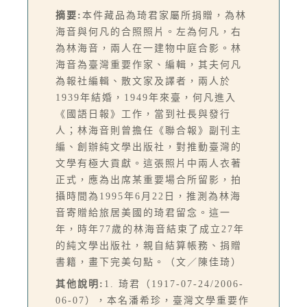
摘要:
本件藏品為琦君家屬所捐贈，為林
海音與何凡的合照照片。左為何凡，右
為林海音，兩人在一建物中庭合影。林
海音為臺灣重要作家、編輯，其夫何凡
為報社編輯、散文家及譯者，兩人於
1939年結婚，1949年來臺，何凡進入
《國語日報》工作，當到社長與發行
人；林海音則曾擔任《聯合報》副刊主
編、創辦純文學出版社，對推動臺灣的
文學有極大貢獻。這張照片中兩人衣著
正式，應為出席某重要場合所留影，拍
攝時間為1995年6月22日，推測為林海
音寄贈給旅居美國的琦君留念。這一
年，時年77歲的林海音結束了成立27年
的純文學出版社，親自結算帳務、捐贈
書籍，畫下完美句點。（文／陳佳琦）
其他說明:
1. 琦君（1917-07-24/2006-
06-07），本名潘希珍，臺灣文學重要作