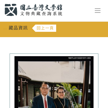
跳到主要內容
:::
藏品資訊
回上一頁
:::