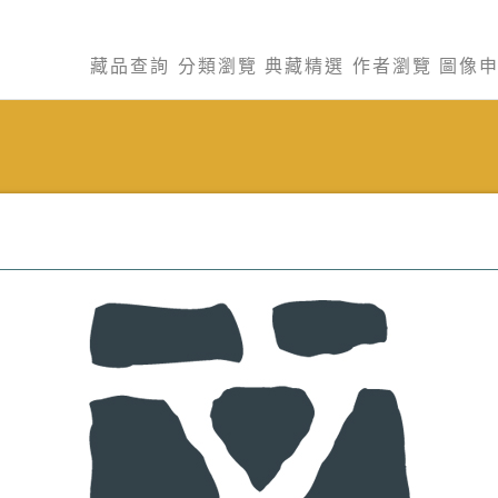
藏品查詢
分類瀏覽
典藏精選
作者瀏覽
圖像