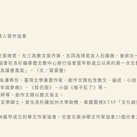
華人寫作協會
文家琦君、左三為散文家丹扉、左四為琦君友人石韻薇，後排左
人寫作協會在洛杉磯華僑文教中心舉行協會當年新成立以來的第一次
文及讀書風氣」。（文／蔣富璧）
-06-07），本名潘希珍，臺灣文學重要作家，創作文類包含散文、論述
他年說夢痕》、《桂花雨》、小說《橘子紅了》等。
中學教師等。創作文類以散文為主。
加州大學語言學碩士。曾任洛杉磯加州大學助教、美國電視KTSF「文
。
北美洲最早成立的華文作家協會，也是北美洲華文作家協會23個分會