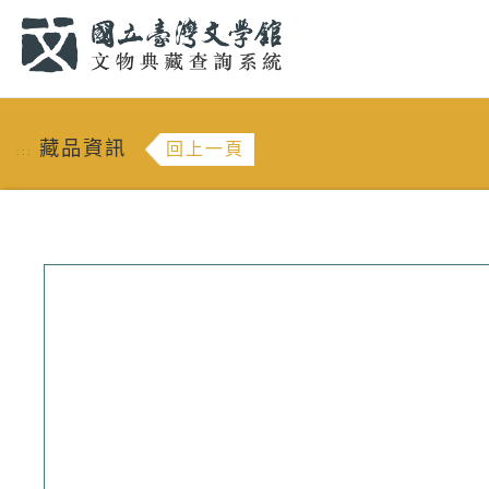
跳到主要內容
:::
藏品資訊
回上一頁
:::