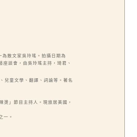
一為散文家吳玲瑤。拍攝日期為
文藝座談會，由吳玲瑤主持，琦君、
、小說、兒童文學、翻譯、詞論等。著名
化麻辣燙」節目主持人。現旅居美國，
之一。