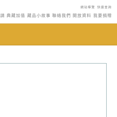
網站導覽
快速查詢
申請
典藏加值
藏品小故事
聯絡我們
開放資料
我要捐贈