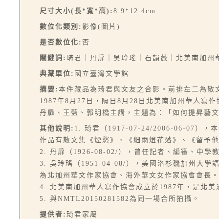
尺寸大小(長*寬*高):
8.9*12.4cm
數位化類別:
影像(圖片)
是否數位化:
否
關鍵詞:
琦君｜丹扉｜吳玲瑤｜石韻薇｜北美南加州
典藏單位:
國立臺灣文學館
摘要:
本件藏品為琦君與文友之合影。前排左二為散
1987年8月27日，隔日8月28日北美南加州華
丹扉、王藍、郭明橋主講，主題為：「如何提昇藝
其他說明:
1. 琦君（1917-07-24/2006
作品有散文集《煙愁》、《細雨燈花落》、《留予
2. 丹扉（1926-08-02/），曾任記者、編審、
3. 吳玲瑤（1951-04-08/），美國洛杉磯
為北加州華文作家協會、海外華文女作家協會會長
4. 北美南加州華人寫作協會成立於1987年，是
5. 與NMTL20150281582為同一場合所拍攝。
提供者:
琦君家屬