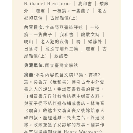
Nathaniel Hawthorne │ 我和書 │ 矮籬
外 │ 瓊君 │ 一枝箭，一隻曲子 │ 老囚
犯的哀傷 │ 古屋雜憶(上)
內容目次:
李商隱燕臺詩評述 │ 一枝
箭，一隻曲子 │ 我和書 │ 論散文詩 │
峴山 │ 老囚犯的哀傷 │ 鳴 │ 矮籬外 │
日落時 │ 龍泓寺前外三篇 │ 瓊君 │ 古
屋雜憶(上) │ 致讀者
典藏單位:
國立臺灣文學館
摘要:
本期內容包含文稿13篇、詩稿2
篇。吳魯芹〈我和書〉博引古今中外愛
書之人的說法，暢談買書看書的習慣，
自嘲買書斤斤計較像拮据主婦買衣料，
與妻子從不結伴逛布鋪或書店。林海音
〈瓊音〉敘述少女瓊音喪父後嫁給恩人
韓四叔，歷經逃難、喪夫之苦，終遇良
緣，改嫁並獲子女諒解的故事。翻譯作
品有胡適譯朗斐羅 Henry Wadsworth