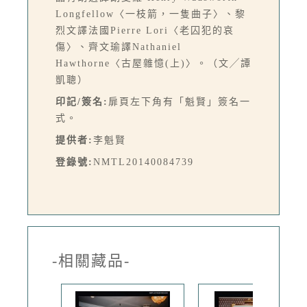
Longfellow〈一枝箭，一隻曲子〉、黎
烈文譯法國Pierre Lori〈老囚犯的哀
傷〉、齊文瑜譯Nathaniel
Hawthorne〈古屋雜憶(上)〉。（文╱譚
凱聰）
印記/簽名:
扉頁左下角有「魁賢」簽名一
式。
提供者:
李魁賢
登錄號:
NMTL20140084739
-相關藏品-