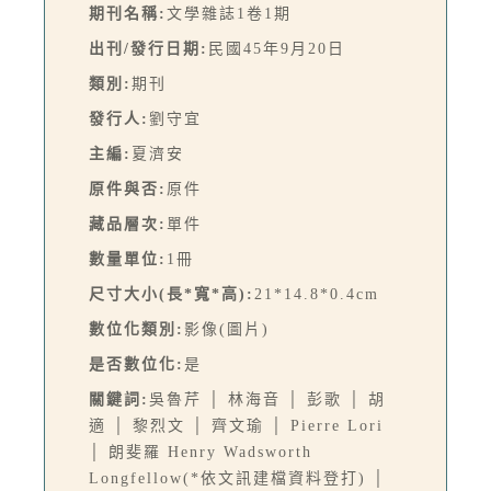
期刊名稱:
文學雜誌1卷1期
出刊/發行日期:
民國45年9月20日
類別:
期刊
發行人:
劉守宜
主編:
夏濟安
原件與否:
原件
藏品層次:
單件
數量單位:
1冊
尺寸大小(長*寬*高):
21*14.8*0.4cm
數位化類別:
影像(圖片)
是否數位化:
是
關鍵詞:
吳魯芹 │ 林海音 │ 彭歌 │ 胡
適 │ 黎烈文 │ 齊文瑜 │ Pierre Lori
│ 朗斐羅 Henry Wadsworth
Longfellow(*依文訊建檔資料登打) │