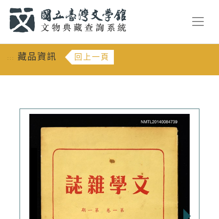
跳到主要內容
:::
藏品資訊
回上一頁
:::