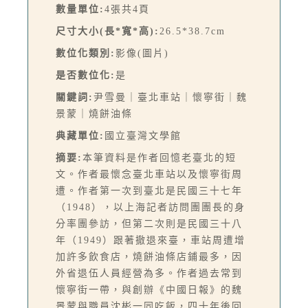
數量單位:
4張共4頁
尺寸大小(長*寬*高):
26.5*38.7cm
數位化類別:
影像(圖片)
是否數位化:
是
關鍵詞:
尹雪曼｜臺北車站｜懷寧街｜魏
景蒙｜燒餅油條
典藏單位:
國立臺灣文學館
摘要:
本筆資料是作者回憶老臺北的短
文。作者最懷念臺北車站以及懷寧街周
遭。作者第一次到臺北是民國三十七年
（1948），以上海記者訪問團團長的身
分率團參訪，但第二次則是民國三十八
年（1949）跟著撤退來臺，車站周遭增
加許多飲食店，燒餅油條店鋪最多，因
外省退伍人員經營為多。作者過去常到
懷寧街一帶，與創辦《中國日報》的魏
景蒙與職員沈彬一同吃飯，四十年後回