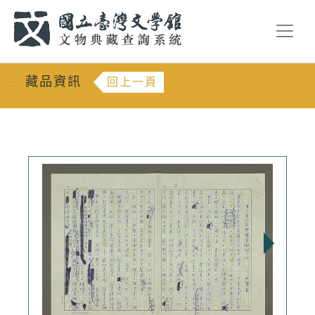
跳到主要內容
:::
藏品資訊
回上一頁
:::