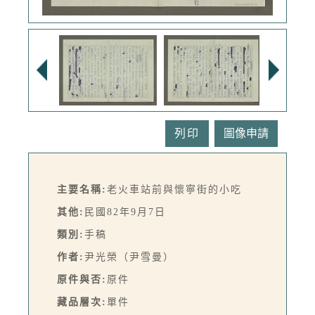
列印
主要名稱:
老火車站前與懷寧街的小吃
其他:
民國82年9月7日
類別:
手稿
作者:
尹光榮（尹雪曼）
原件與否:
原件
藏品層次:
單件