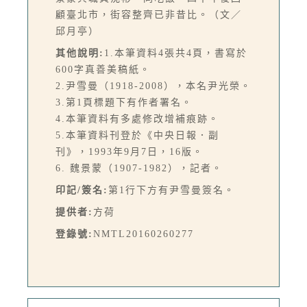
顧臺北市，街容整齊已非昔比。（文／
邱月亭）
其他說明:
1.本筆資料4張共4頁，書寫於
600字真善美稿紙。
2.尹雪曼（1918-2008），本名尹光榮。
3.第1頁標題下有作者署名。
4.本筆資料有多處修改增補痕跡。
5.本筆資料刊登於《中央日報．副
刊》，1993年9月7日，16版。
6. 魏景蒙（1907-1982），記者。
印記/簽名:
第1行下方有尹雪曼簽名。
提供者:
方荷
登錄號:
NMTL20160260277