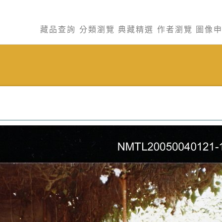
藏品查詢
分類瀏覽
典藏精選
作者瀏覽
圖像