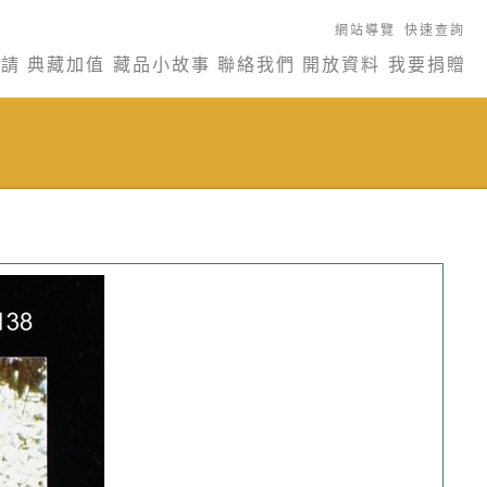
網站導覽
快速查詢
申請
典藏加值
藏品小故事
聯絡我們
開放資料
我要捐贈