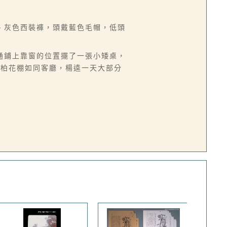
、灰色西裝褲，頭戴藍色毛帽，低頭
通鋪上靠窗的位置擺了一張小矮桌，
鄧柏花棚如同客廳，楊逵一天大部分