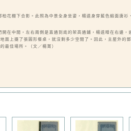
鄧柏花棚下合影。此照為中景全身坐姿，楊逵身穿藍色緞面唐衫
門開在中間，左右兩側是直通到底的架高通鋪，楊逵睡在右邊，
土地面上擺了張圓形餐桌，就沒剩多少空間了。因此，主屋外的
睡的最佳場所。（文／楊菁）