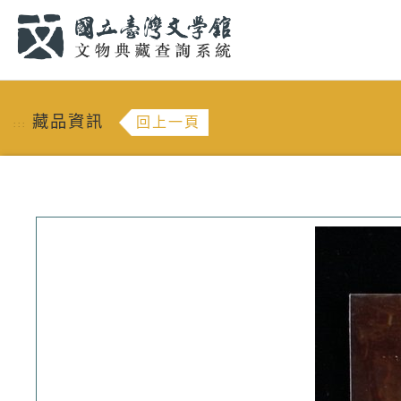
跳到主要內容
:::
藏品資訊
回上一頁
:::