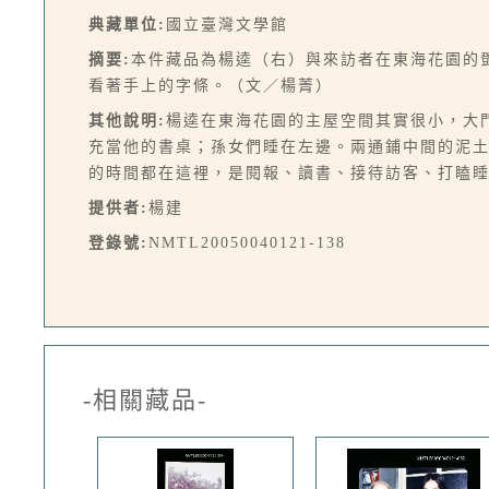
典藏單位:
國立臺灣文學館
摘要:
本件藏品為楊逵（右）與來訪者在東海花園的
看著手上的字條。（文／楊菁）
其他說明:
楊逵在東海花園的主屋空間其實很小，大
充當他的書桌；孫女們睡在左邊。兩通鋪中間的泥
的時間都在這裡，是閱報、讀書、接待訪客、打瞌
提供者:
楊建
登錄號:
NMTL20050040121-138
-相關藏品-