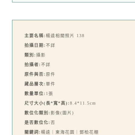
主要名稱:
楊逵相關照片 138
拍攝日期:
不詳
類別:
攝影
拍攝者:
不詳
原件與否:
原件
藏品層次:
單件
數量單位:
1張
尺寸大小(長*寬*高):
8.4*11.5cm
數位化類別:
影像(圖片)
是否數位化:
否
關鍵詞:
楊逵｜東海花園｜鄧柏花棚