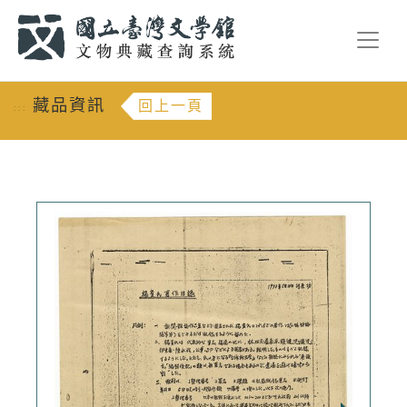
跳到主要內容
:::
藏品資訊
回上一頁
:::