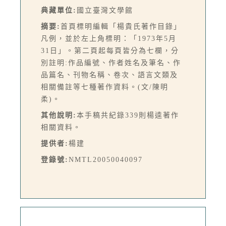
典藏單位:
國立臺灣文學館
摘要:
首頁標明編輯「楊貴氏著作目錄」
凡例，並於左上角標明：「1973年5月
31日」。第二頁起每頁皆分為七欄，分
別註明:作品編號、作者姓名及筆名、作
品篇名、刊物名稱、卷次、語言文類及
相關備註等七種著作資料。(文/陳明
柔)。
其他說明:
本手稿共紀錄339則楊逵著作
相關資料。
提供者:
楊建
登錄號:
NMTL20050040097