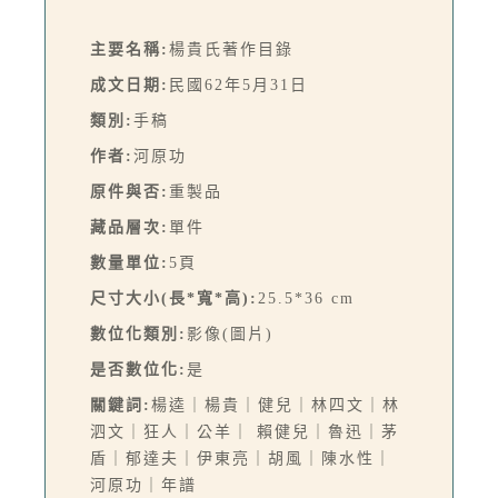
主要名稱:
楊貴氏著作目錄
成文日期:
民國62年5月31日
類別:
手稿
作者:
河原功
原件與否:
重製品
藏品層次:
單件
數量單位:
5頁
尺寸大小(長*寬*高):
25.5*36 cm
數位化類別:
影像(圖片)
是否數位化:
是
關鍵詞:
楊逵｜楊貴｜健兒｜林四文｜林
泗文｜狂人｜公羊｜ 賴健兒｜魯迅｜茅
盾｜郁達夫｜伊東亮｜胡風｜陳水性｜
河原功｜年譜