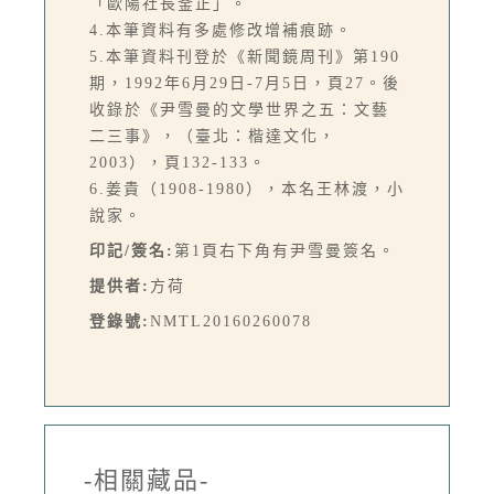
「歐陽社長釜正」。
4.本筆資料有多處修改增補痕跡。
5.本筆資料刊登於《新聞鏡周刊》第190
期，1992年6月29日-7月5日，頁27。後
收錄於《尹雪曼的文學世界之五：文藝
二三事》，（臺北：楷達文化，
2003），頁132-133。
6.姜貴（1908-1980），本名王林渡，小
說家。
印記/簽名:
第1頁右下角有尹雪曼簽名。
提供者:
方荷
登錄號:
NMTL20160260078
-相關藏品-