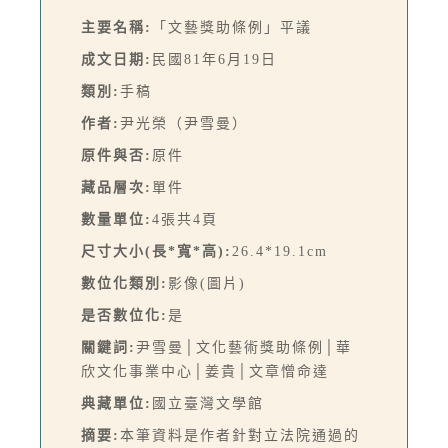
主要名稱:
「文藝獎助條例」平議
成文日期:
民國81年6月19日
類別:
手稿
作者:
尹光榮（尹雪曼）
原件與否:
原件
藏品層次:
單件
數量單位:
4張共4頁
尺寸大小(長*寬*高):
26.4*19.1cm
數位化類別:
影像(圖片)
是否數位化:
是
關鍵詞:
尹雪曼│文化藝術獎助條例│華
欣文化事業中心│姜貴│文章憎命達
典藏單位:
國立臺灣文學館
摘要:
本筆資料是作者針對立法院通過的