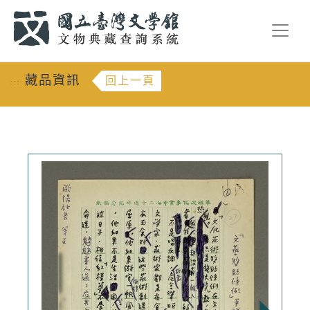
跳到主要內容
:::
藏品資訊
回上一頁
:::