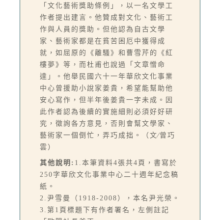
「文化藝術獎助條例」，以一名文學工
作者提出建言。他贊成對文化、藝術工
作與人員的獎助。但他認為自古文學
家、藝術家都是在貧苦困厄中獲得成
就，如屈原的《離騷》和曹雪芹的《紅
樓夢》等，而杜甫也說過「文章憎命
達」。他舉民國六十一年華欣文化事業
中心曾援助小說家姜貴，希望能幫助他
安心寫作，但半年後姜貴一字未成。因
此作者認為後續的實施細則必須好好研
究，徵詢各方意見，否則會幫文學家、
藝術家一個倒忙，弄巧成拙。（文∕曾巧
雲）
其他說明:
1.本筆資料4張共4頁，書寫於
250字華欣文化事業中心二十週年紀念稿
紙。
2.尹雪曼（1918-2008），本名尹光榮。
3.第1頁標題下有作者署名，左側註記