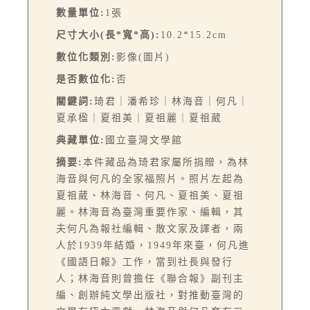
數量單位:
1張
尺寸大小(長*寬*高):
10.2*15.2cm
數位化類別:
影像(圖片)
是否數位化:
否
關鍵詞:
琦君｜潘希珍｜林海音｜何凡｜
夏承楹｜夏祖美｜夏祖麗｜夏祖葳
典藏單位:
國立臺灣文學館
摘要:
本件藏品為琦君家屬所捐贈，為林
海音與何凡的全家福照片。照片左起為
夏祖葳、林海音、何凡、夏祖美、夏祖
麗。林海音為臺灣重要作家、編輯，其
夫何凡為報社編輯、散文家及譯者，兩
人於1939年結婚，1949年來臺，何凡進
《國語日報》工作，當到社長與發行
人；林海音則曾擔任《聯合報》副刊主
編、創辦純文學出版社，對推動臺灣的