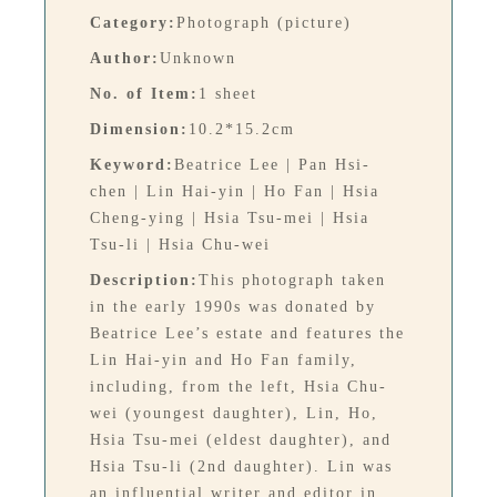
Category:
Photograph (picture)
Author:
Unknown
No. of Item:
1 sheet
Dimension:
10.2*15.2cm
Keyword:
Beatrice Lee | Pan Hsi-
chen | Lin Hai-yin | Ho Fan | Hsia
Cheng-ying | Hsia Tsu-mei | Hsia
Tsu-li | Hsia Chu-wei
Description:
This photograph taken
in the early 1990s was donated by
Beatrice Lee’s estate and features the
Lin Hai-yin and Ho Fan family,
including, from the left, Hsia Chu-
wei (youngest daughter), Lin, Ho,
Hsia Tsu-mei (eldest daughter), and
Hsia Tsu-li (2nd daughter). Lin was
an influential writer and editor in