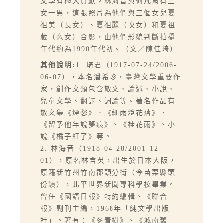
文學有極大貢獻。林海音與何凡育有三
女一男，這張照片為他們與三個女兒夏
祖美（長女）、夏祖麗（次女）和夏祖
葳（么女）合影，由他們形貌判斷拍攝
年代約為1990年代初。（文／陳佳琦）
其他說明:
1. 琦君（1917-07-24/2006-
06-07），本名潘希珍，臺灣文學重要作
家，創作文類包含散文、論述、小說、
兒童文學、翻譯、詞論等。著名作品有
散文集《煙愁》、《細雨燈花落》、
《留予他年說夢痕》、《桂花雨》、小
說《橘子紅了》等。
2. 林海音（1918-04-28/2001-12-
01），原名林含英，出生於日本大阪，
原籍新竹州竹南郡頭分街（今苗栗縣頭
份鎮），北平世界新聞專科學校畢業。
曾任《國語日報》特約編輯、《聯合
報》副刊主編，1968年「純文學出版
社」。著有：《冬青樹》、《城南舊