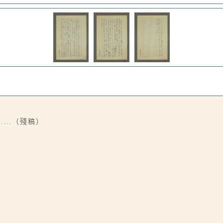
……（殘稿）