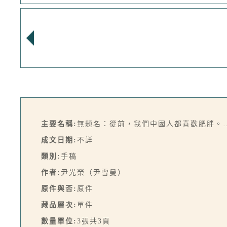
主要名稱:
無題名：從前，我們中國人都喜歡肥胖。
成文日期:
不詳
類別:
手稿
作者:
尹光榮（尹雪曼）
原件與否:
原件
藏品層次:
單件
數量單位:
3張共3頁