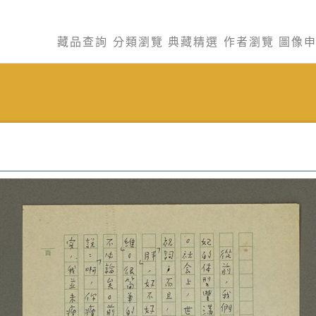
藏品查詢
分類瀏覽
典藏精選
作者瀏覽
圖像