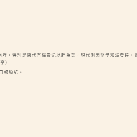
尚胖，特別是唐代有楊貴妃以胖為美，現代則因醫學知識發達，
月亭）
華日報稿紙。