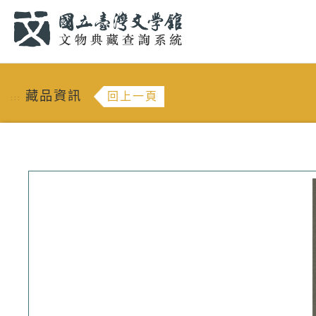
跳到主要內容
:::
藏品資訊
回上一頁
:::