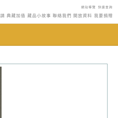
網站導覽
快速查詢
申請
典藏加值
藏品小故事
聯絡我們
開放資料
我要捐贈