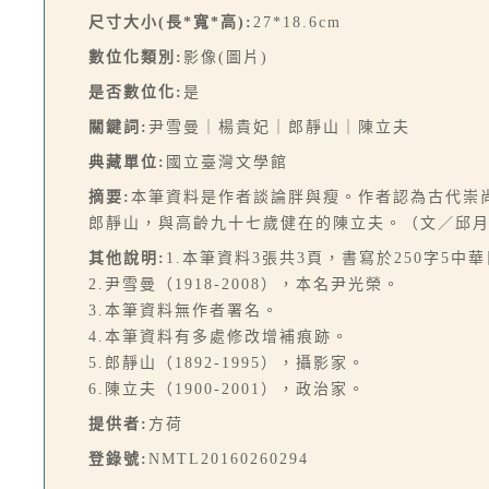
尺寸大小(長*寬*高):
27*18.6cm
數位化類別:
影像(圖片)
是否數位化:
是
關鍵詞:
尹雪曼｜楊貴妃｜郎靜山｜陳立夫
典藏單位:
國立臺灣文學館
摘要:
本筆資料是作者談論胖與瘦。作者認為古代崇
郎靜山，與高齡九十七歲健在的陳立夫。（文／邱
其他說明:
1.本筆資料3張共3頁，書寫於250字5中
2.尹雪曼（1918-2008），本名尹光榮。
3.本筆資料無作者署名。
4.本筆資料有多處修改增補痕跡。
5.郎靜山（1892-1995），攝影家。
6.陳立夫（1900-2001），政治家。
提供者:
方荷
登錄號:
NMTL20160260294