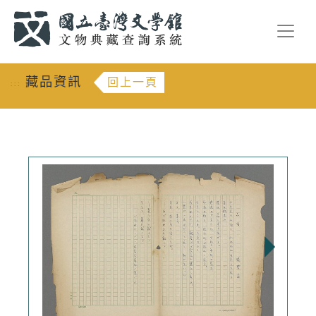
跳到主要內容
:::
藏品資訊
回上一頁
:::