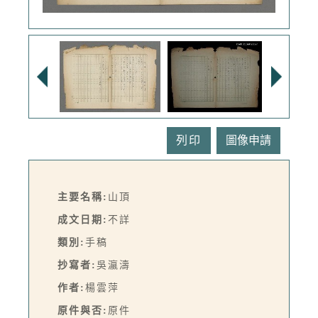
列印
主要名稱:
山頂
成文日期:
不詳
類別:
手稿
抄寫者:
吳瀛濤
作者:
楊雲萍
原件與否:
原件