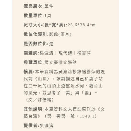
藏品層次:
單件
數量單位:
1頁
尺寸大小(長*寬*高):
26.6*38.4cm
數位化類別:
影像(圖片)
是否數位化:
是
關鍵詞:
吳瀛濤｜現代詩｜楊雲萍
典藏單位:
國立臺灣文學館
摘要:
本筆資料為吳瀛濤抄錄楊雲萍的現
代詩〈山頂〉，該詩描述自己和妻子站
在三千尺的山頂上遠望淡水河、觀音山
的風光，並思考了「美」與「義」。
（文／許倍榕）
其他說明:
本筆資料文末標註原刊於《文
藝台灣》（第一卷第一號，1940.1）
提供者:
吳瀛濤