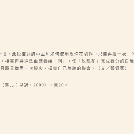
一段。此段描述詩中主角如何使用玫瑰花製作「只能再縱一次」
液，接著再將這些血餵養給「刺」，使「玫瑰花」完成養分的自
，且將具備再一次縱火，揮霍自己美貌的機會。（文／蔡佩家）
臺北：皇冠，2000），頁20。
。