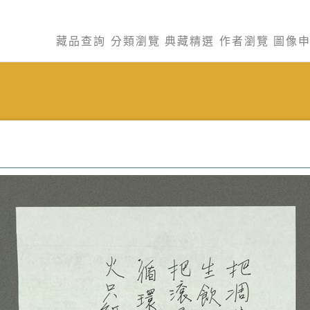
藏品查詢
分類瀏覽
典藏精選
作者瀏覽
圖像