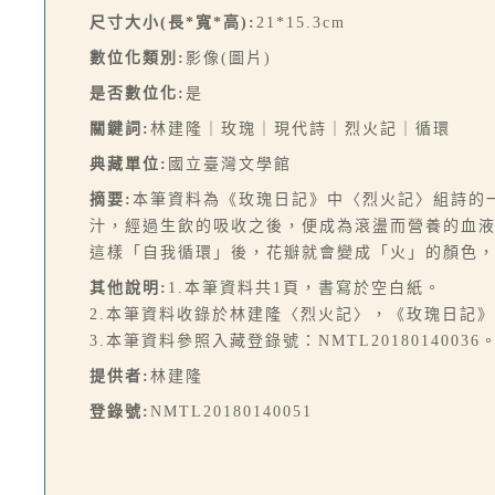
尺寸大小(長*寬*高):
21*15.3cm
數位化類別:
影像(圖片)
是否數位化:
是
關鍵詞:
林建隆｜玫瑰｜現代詩｜烈火記｜循環
典藏單位:
國立臺灣文學館
摘要:
本筆資料為《玫瑰日記》中〈烈火記〉組詩的
汁，經過生飲的吸收之後，便成為滾盪而營養的血
這樣「自我循環」後，花瓣就會變成「火」的顏色
其他說明:
1.本筆資料共1頁，書寫於空白紙。
2.本筆資料收錄於林建隆〈烈火記〉，《玫瑰日記》（
3.本筆資料參照入藏登錄號：NMTL20180140036
提供者:
林建隆
登錄號:
NMTL20180140051