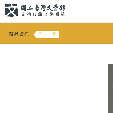
跳到主要內容
:::
藏品資訊
回上一頁
:::