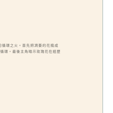
的循環之火。首先把凋萎的花搗成
我循環。最後主角暗示玫瑰花在經歷