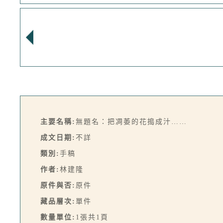
主要名稱:
無題名：把凋萎的花搗成汁……
成文日期:
不詳
類別:
手稿
作者:
林建隆
原件與否:
原件
藏品層次:
單件
數量單位:
1張共1頁