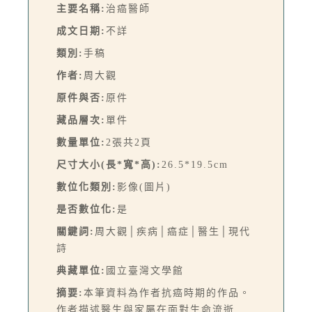
主要名稱:
治癌醫師
成文日期:
不詳
類別:
手稿
作者:
周大觀
原件與否:
原件
藏品層次:
單件
數量單位:
2張共2頁
尺寸大小(長*寬*高):
26.5*19.5cm
數位化類別:
影像(圖片)
是否數位化:
是
關鍵詞:
周大觀│疾病│癌症│醫生│現代
詩
典藏單位:
國立臺灣文學館
摘要:
本筆資料為作者抗癌時期的作品。
作者描述醫生與家屬在面對生命流逝