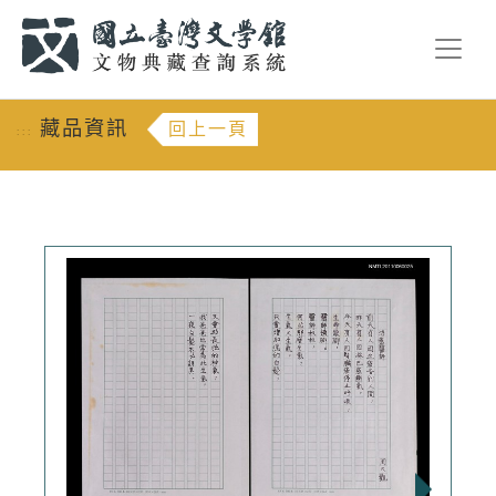
跳到主要內容
:::
藏品資訊
回上一頁
:::