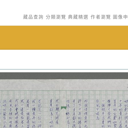
藏品查詢
分類瀏覽
典藏精選
作者瀏覽
圖像