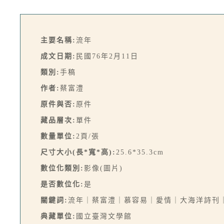
主要名稱:
流年
成文日期:
民國76年2月11日
類別:
手稿
作者:
蔡富澧
原件與否:
原件
藏品層次:
單件
數量單位:
2頁/張
尺寸大小(長*寬*高):
25.6*35.3cm
數位化類別:
影像(圖片)
是否數位化:
是
關鍵詞:
流年｜蔡富澧｜慕容易｜愛情｜大海洋詩刊
典藏單位:
國立臺灣文學館