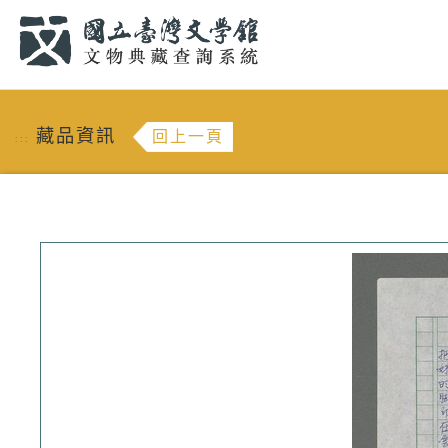
跳到主要內容
:::
藏品資訊
回上一頁
:::