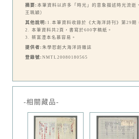
摘要:
本筆資料以許多「時光」的意象描述時光流逝
王珮穎）
其他說明:
1.本筆資料收錄於《大海洋詩刊》第29期，1
2. 本筆資料共2頁，書寫於600字稿紙。
3. 蔡富澧本名慕容易。
提供者:
朱學恕創大海洋詩雜誌
登錄號:
NMTL20080180565
-相關藏品-