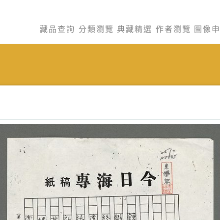
藏品查詢
分類瀏覽
典藏精選
作者瀏覽
圖像