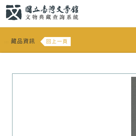
跳到主要內容
:::
藏品資訊
回上一頁
:::