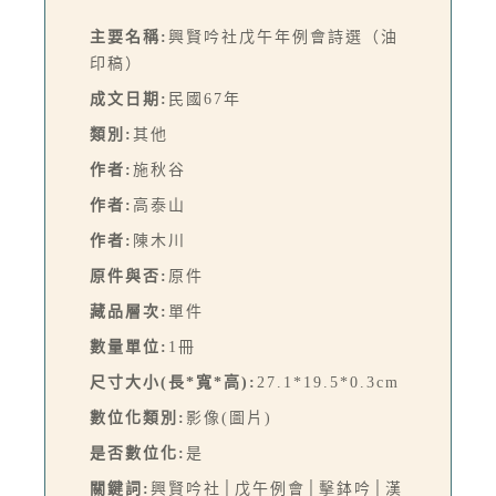
主要名稱:
興賢吟社戊午年例會詩選（油
印稿）
成文日期:
民國67年
類別:
其他
作者:
施秋谷
作者:
高泰山
作者:
陳木川
原件與否:
原件
藏品層次:
單件
數量單位:
1冊
尺寸大小(長*寬*高):
27.1*19.5*0.3cm
數位化類別:
影像(圖片)
是否數位化:
是
關鍵詞:
興賢吟社│戊午例會│擊鉢吟│漢