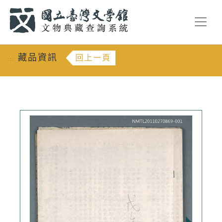
跳到主要內容
:::
藏品資訊
回上一頁
:::