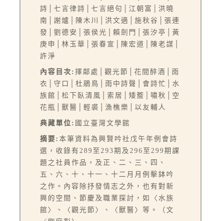
詩│七言律詩│七言絕句│江朝富│洪曉
南│謝爐│陳木川│洪文適│施秋谷│張連
發│劉德安│張侯光│賴劍門│張汐亭│黃
庚申│林玉華│張春宣│陳宏道│陳老謀│
許淨
內容目次:
擇鄰處│觀光節│花間醉酒│雨
衣│守口│杜鵑鳥│雨中詩聲│會詩忙│水
族館│松下臥清風│索居│矮簷│嘯秋│空
花瓶│獸醫│輕裘│漁樵樂│以友輔人
典藏單位:
國立臺灣文學館
摘要:
本筆資料為興賢吟社戊午年例會詩
選，收錄有289至293期及296至299期課
題之社員作品，及正、二、三、四、
五、六、十、十一、十二月月例擊鉢吟
之作。內容除抒發情志之外，也有對新
興的空間、節慶及職業探討，如〈水族
館〉、〈觀光節〉、〈獸醫〉等。（文