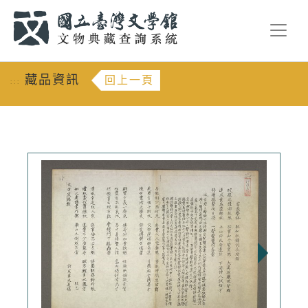
跳到主要內容
:::
藏品資訊
回上一頁
:::