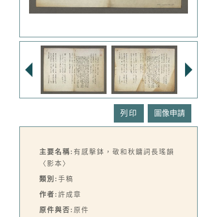
列印
主要名稱:
有感擊鉢，敬和秋鏞詞長瑤韻
〈影本〉
類別:
手稿
作者:
許成章
原件與否:
原件