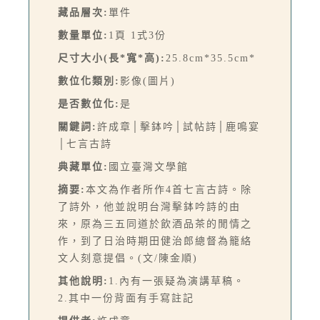
藏品層次:
單件
數量單位:
1頁 1式3份
尺寸大小(長*寬*高):
25.8cm*35.5cm*
數位化類別:
影像(圖片)
是否數位化:
是
關鍵詞:
許成章│擊鉢吟│試帖詩│鹿鳴宴
│七言古詩
典藏單位:
國立臺灣文學館
摘要:
本文為作者所作4首七言古詩。除
了詩外，他並說明台灣擊鉢吟詩的由
來，原為三五同道於飲酒品茶的閒情之
作，到了日治時期田健治郎總督為籠絡
文人刻意提倡。(文/陳金順)
其他說明:
1.內有一張疑為演講草稿。
2.其中一份背面有手寫註記