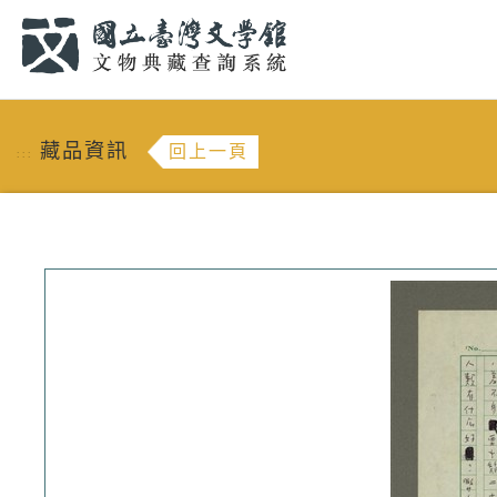
跳到主要內容
:::
藏品資訊
回上一頁
:::