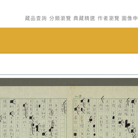
藏品查詢
分類瀏覽
典藏精選
作者瀏覽
圖像