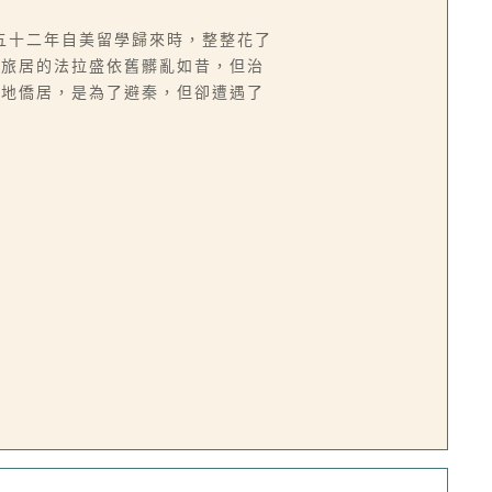
五十二年自美留學歸來時，整整花了
日旅居的法拉盛依舊髒亂如昔，但治
此地僑居，是為了避秦，但卻遭遇了