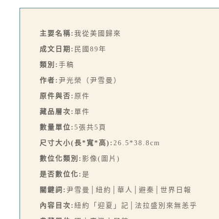
主要名稱:
我從美國歸來
成文日期:
民國89年
類別:
手稿
作者:
尹光榮（尹雪曼）
原件與否:
原件
藏品層次:
單件
數量單位:
5張共5頁
尺寸大小(長*寬*高):
26.5*38.8cm
數位化類別:
影像(圖片)
是否數位化:
是
關鍵詞:
尹雪曼│紐約│華人│避秦│世界日報
內容目次:
紐約「迎夏」記│法拉盛別來無恙乎