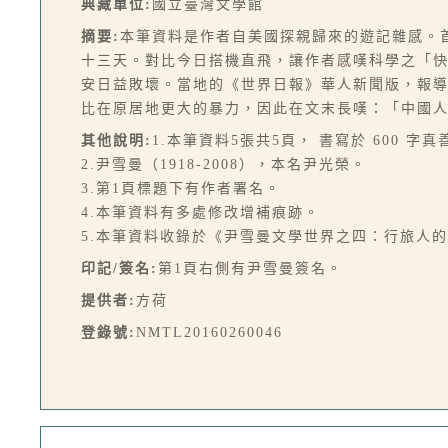
典藏單位:
國立臺灣文學館
摘要:
本筆資料是作者自美國探親歸來的遊記雜感。
十三天。對比今日搭機直飛，讓作者感嘆科學之「
安日益敗壞。當地的《世界日報》華人新聞版，報
比在原居地更大的暴力，因此在文末長嘆：「中國人
其他說明:
1.本筆資料5張共5頁， 書寫於 600 字
2.尹雪曼（1918-2008），本名尹光榮。
3.第1頁標題下有作者署名。
4.本筆資料有多處修改增補痕跡。
5.本筆資料收錄於《尹雪曼文學世界之四：行旅人的告
印記/簽名:
第1頁右側有尹雪曼簽名。
提供者:
方荷
登錄號:
NMTL20160260046