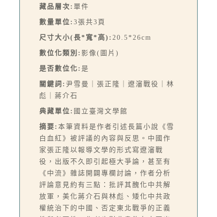
藏品層次:
單件
數量單位:
3張共3頁
尺寸大小(長*寬*高):
20.5*26cm
數位化類別:
影像(圖片)
是否數位化:
是
關鍵詞:
尹雪曼｜張正隆｜遼瀋戰役｜林
彪｜蔣介石
典藏單位:
國立臺灣文學館
摘要:
本筆資料是作者引述長篇小說《雪
白血紅》被評議的內容與反思。中國作
家張正隆以報導文學的形式寫遼瀋戰
役，出版不久即引起極大爭論，甚至有
《中流》雜誌開闢專欄討論，作者分析
評論意見約有三點：批評其醜化中共解
放軍，美化蔣介石與林彪、矮化中共政
權統治下的中國、否定東北戰爭的正義