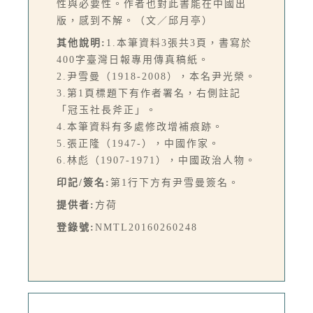
性與必要性。作者也對此書能在中國出
版，感到不解。（文／邱月亭）
其他說明:
1.本筆資料3張共3頁，書寫於
400字臺灣日報專用傳真稿紙。
2.尹雪曼（1918-2008），本名尹光榮。
3.第1頁標題下有作者署名，右側註記
「冠玉社長斧正」。
4.本筆資料有多處修改增補痕跡。
5.張正隆（1947-），中國作家。
6.林彪（1907-1971），中國政治人物。
印記/簽名:
第1行下方有尹雪曼簽名。
提供者:
方荷
登錄號:
NMTL20160260248