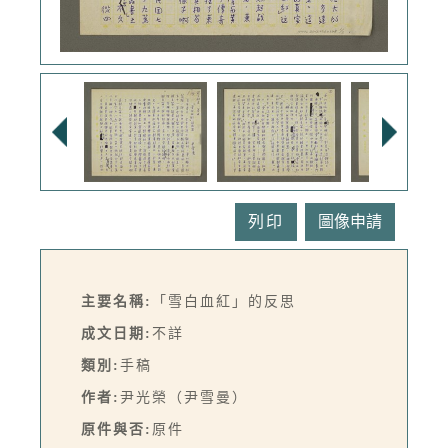
列印
主要名稱:
「雪白血紅」的反思
成文日期:
不詳
類別:
手稿
作者:
尹光榮（尹雪曼）
原件與否:
原件