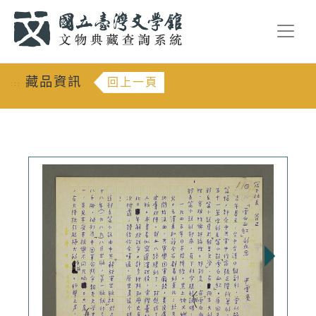
跳到主要內容
:::
藏品資訊
回上一頁
:::