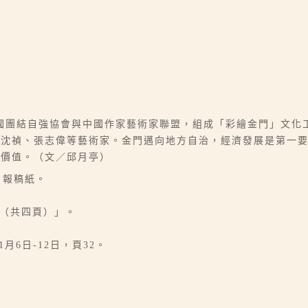
國團結自強協會與中國作家藝術家聯盟，組成「彩繪金門」文化
、沈禎、張志偉等藝術家。金門邁向地方自治，經濟發展是第一
光價值。（文／邱月亭）
日報稿紙。
刊（共四頁）」。
1月6日-12日，頁32。