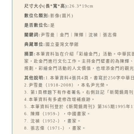
尺寸大小(長*寬*高):
26.3*19cm
數位化類別:
影像(圖片)
是否數位化:
是
關鍵詞:
尹雪曼｜金門｜陳輝｜沈禎｜張志偉
典藏單位:
國立臺灣文學館
摘要:
本筆資料旨在介紹「彩繪金門」活動。中華民
家，赴金門進行文化工作。主持金門壁畫的為陳輝
規劃，彩繪金門活動的人文價值，也增添金門的觀
其他說明:
1.本筆資料4張共4頁，書寫於250字中華
2.尹雪曼（1918-2008），本名尹光榮。
3. 第1頁標題下有作者署名，右側註記「新聞鏡周
4.本筆資料有多處修改增補痕跡。
5..本筆資料刊登於《新聞鏡周刊》第365期1995年1
6. 陳輝（1959-），中國畫家。
7. 沈禎（1952-），畫家。
8. 張志偉（1971-），畫家。