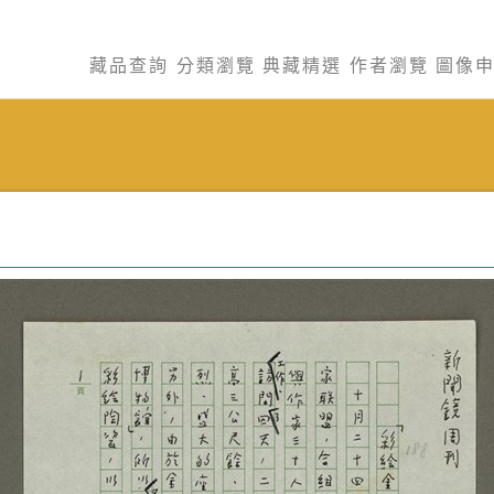
藏品查詢
分類瀏覽
典藏精選
作者瀏覽
圖像