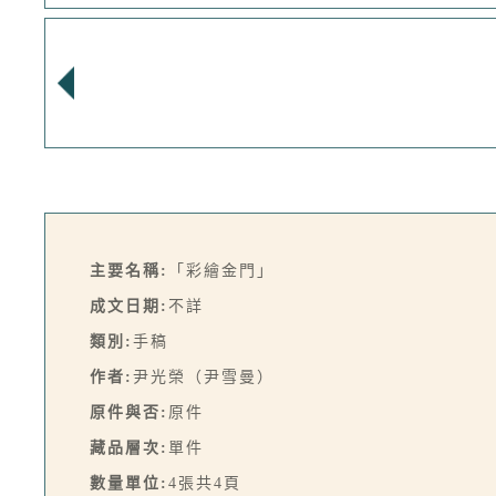
主要名稱:
「彩繪金門」
成文日期:
不詳
類別:
手稿
作者:
尹光榮（尹雪曼）
原件與否:
原件
藏品層次:
單件
數量單位:
4張共4頁