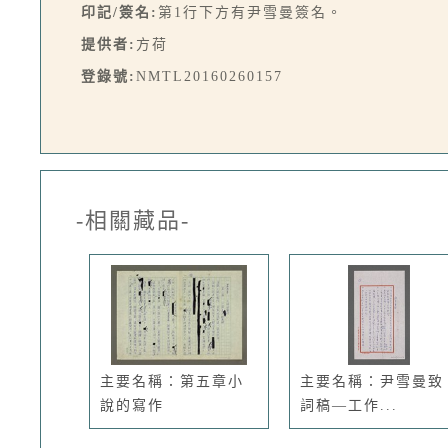
印記/簽名:
第1行下方有尹雪曼簽名。
提供者:
方荷
登錄號:
NMTL20160260157
-相關藏品-
主要名稱：第五章小
主要名稱：尹雪曼致
說的寫作
詞稿—工作...