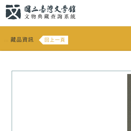
跳到主要內容
:::
藏品資訊
回上一頁
:::