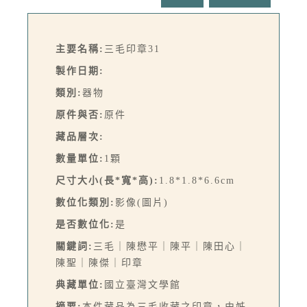
主要名稱:
三毛印章31
製作日期:
類別:
器物
原件與否:
原件
藏品層次:
數量單位:
1顆
尺寸大小(長*寬*高):
1.8*1.8*6.6cm
數位化類別:
影像(圖片)
是否數位化:
是
關鍵詞:
三毛｜陳懋平｜陳平｜陳田心｜
陳聖｜陳傑｜印章
典藏單位:
國立臺灣文學館
摘要:
本件藏品為三毛收藏之印章，由姊