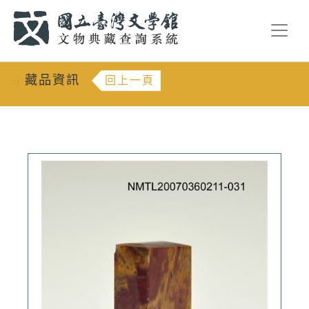
跳到主要內容
:::
藏品資訊
回上一頁
:::