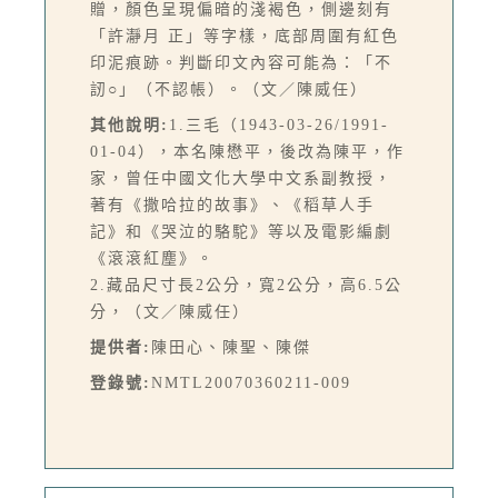
贈，顏色呈現偏暗的淺褐色，側邊刻有
「許瀞月 正」等字樣，底部周圍有紅色
印泥痕跡。判斷印文內容可能為：「不
訒○」（不認帳）。（文／陳威任）
其他說明:
1.三毛（1943-03-26/1991-
01-04），本名陳懋平，後改為陳平，作
家，曾任中國文化大學中文系副教授，
著有《撒哈拉的故事》、《稻草人手
記》和《哭泣的駱駝》等以及電影編劇
《滾滾紅塵》。
2.藏品尺寸長2公分，寬2公分，高6.5公
分，（文／陳威任）
提供者:
陳田心、陳聖、陳傑
登錄號:
NMTL20070360211-009