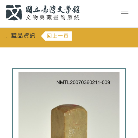
跳到主要內容
:::
藏品資訊
回上一頁
:::