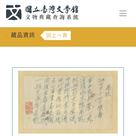
跳到主要內容
:::
藏品資訊
回上一頁
:::