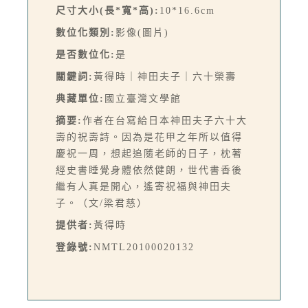
尺寸大小(長*寬*高):
10*16.6cm
數位化類別:
影像(圖片)
是否數位化:
是
關鍵詞:
黃得時｜神田夫子｜六十榮壽
典藏單位:
國立臺灣文學館
摘要:
作者在台寫給日本神田夫子六十大
壽的祝壽詩。因為是花甲之年所以值得
慶祝一周，想起追隨老師的日子，枕著
經史書睡覺身體依然健朗，世代書香後
繼有人真是開心，遙寄祝福與神田夫
子。（文/梁君慈）
提供者:
黃得時
登錄號:
NMTL20100020132