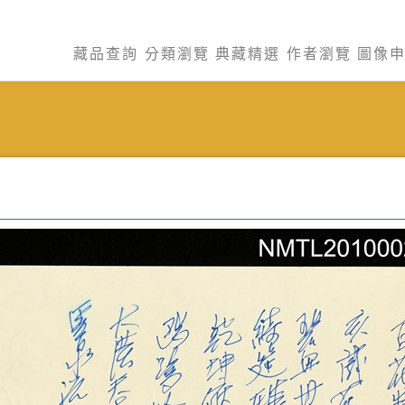
藏品查詢
分類瀏覽
典藏精選
作者瀏覽
圖像