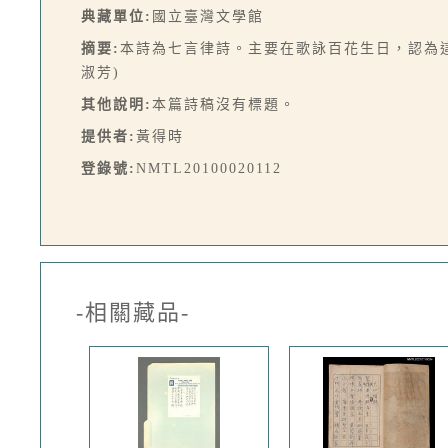
典藏單位:
國立臺灣文學館
摘要:
本詩為七言律詩。主要在歌詠百花生日，認為
淑芳)
其他說明:
本篇詩稿沒有標題。
提供者:
黃得時
登錄號:
NMTL20100020112
-相關藏品-