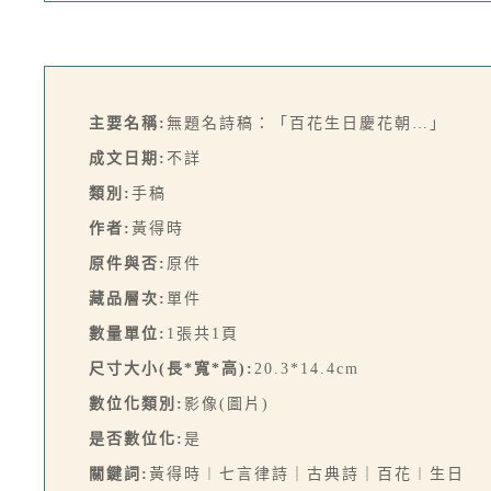
主要名稱:
無題名詩稿：「百花生日慶花朝…」
成文日期:
不詳
類別:
手稿
作者:
黃得時
原件與否:
原件
藏品層次:
單件
數量單位:
1張共1頁
尺寸大小(長*寬*高):
20.3*14.4cm
數位化類別:
影像(圖片)
是否數位化:
是
關鍵詞:
黃得時︱七言律詩｜古典詩｜百花︱生日