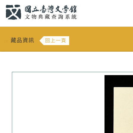
跳到主要內容
:::
藏品資訊
回上一頁
:::