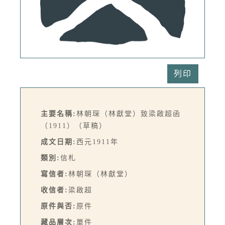
列印
主要名稱:
林朝琛（林獻堂）致梁啟超函
（1911）（草稿）
成文日期:
西元1911年
類別:
信札
寫信者:
林朝琛（林獻堂）
收信者:
梁啟超
原件與否:
原件
藏品層次:
單件