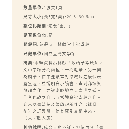
數量單位:
1張共1頁
尺寸大小(長*寬*高):
20.8*30.6cm
數位化類別:
影像(圖片)
是否數位化:
是
關鍵詞:
黃得時｜林獻堂｜梁啟超
典藏單位:
國立臺灣文學館
摘要:
本筆資料為林獻堂致函予梁啟超，
文中字跡分為兩種，一為毛筆，另一則
為鋼筆。信中連獻堂對梁啟超之景仰表
露無遺，並說明自小讀書，直到拜讀梁
啟超之作，才逐漸認識立身處世之道。
作者也說到自己時常謄寫梁啟超之作。
文末以書法提及梁啟超所作之〈蝶戀
花〉之詞數闕，使其感到憂從中來。
（文／歐人鳳）
其他說明:
成文日期不詳，但依內容「書