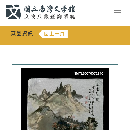
跳到主要內容
:::
藏品資訊
回上一頁
:::