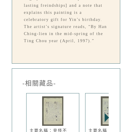
lasting freindships] and a note that
explains this painting is a
celebratory gift for Yin’s birthday.
The artist’s signature reads, “By Han
Ching-lien in the mid-spring of the
Ting Chou year (April, 1997).”
-相關藏品-
主要名稱：見怪不
主要名稱：從「情人