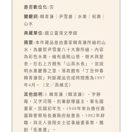
是否數位化:
否
關鍵詞:
韓青濂｜尹雪曼｜水墨｜祝壽｜
山水
典藏單位:
國立臺灣文學館
摘要:
本件藏品是由畫家韓青濂所繪的山
水，為慶賀尹雪曼八十大壽所繪。內容
為彩色水墨，繪有遠眺山景、樹木與屋
舍，在右上方題有「山高水長」，並說
明水墨慶壽之意，落款題有「丁丑仲春
韓青濂賀」判斷藏品完成時間應為1997
年4月。（文／高維志）
其他說明:
1.韓青濂（韓清濂），字靜
庵，又字河陽，別署獻曝廬主，著名國
畫家。民國初年生，1948年來台擔任嘉
義縣警察局長兼縣府秘書長，1982年辭
職，與夫人張翔女士從事繪畫事業，獨
創「拓墨畫」。