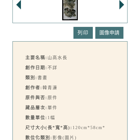
列印
主要名稱:
山高水長
創作日期:
不詳
類別:
書畫
創作者:
韓青濓
原件與否:
原件
藏品層次:
單件
數量單位:
1幅
尺寸大小(長*寬*高):
120cm*58cm*
數位化類別:
影像(圖片)