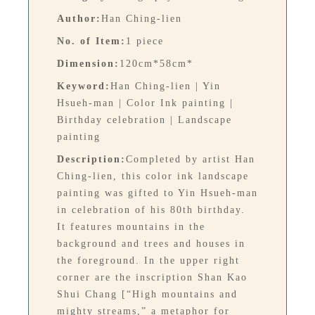
Author:
Han Ching-lien
No. of Item:
1 piece
Dimension:
120cm*58cm*
Keyword:
Han Ching-lien | Yin
Hsueh-man | Color Ink painting |
Birthday celebration | Landscape
painting
Description:
Completed by artist Han
Ching-lien, this color ink landscape
painting was gifted to Yin Hsueh-man
in celebration of his 80th birthday.
It features mountains in the
background and trees and houses in
the foreground. In the upper right
corner are the inscription Shan Kao
Shui Chang [“High mountains and
mighty streams,” a metaphor for