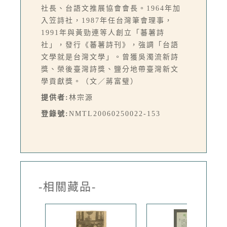
社長、台語文推展協會會長。1964年加
入笠詩社，1987年任台灣筆會理事，
1991年與黃勁連等人創立「蕃薯詩
社」，發行《蕃薯詩刊》，強調「台語
文學就是台灣文學」。曾獲吳濁流新詩
獎、榮後臺灣詩獎、鹽分地帶臺灣新文
學貢獻獎。（文／蔣富璧）
提供者:
林宗源
登錄號:
NMTL20060250022-153
-相關藏品-