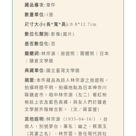
藏品層次:
單件
數量單位:
1張
尺寸大小(長*寬*高):
8.8*12.7cm
數位化類別:
影像(圖片)
是否數位化:
否
關鍵詞:
林宗源｜旅遊照｜團體照｜日本
｜鎌倉文學館
典藏單位:
國立臺灣文學館
摘要:
本件藏品為詩人林宗源之旅遊照，
拍攝時間不明，拍攝地點為日本神奈川
縣鎌倉市。相中林宗源（左二）著紅棕
格紋上衣及藍色長褲，與友人們於鎌倉
文學館外階梯合影。（文／蔣富璧）
其他說明:
林宗源（1935-04-16/），台
南人，別號夢台，筆名：幽之、蔡潤玉
（其妻之名）、林芳雲。曾任現代詩社