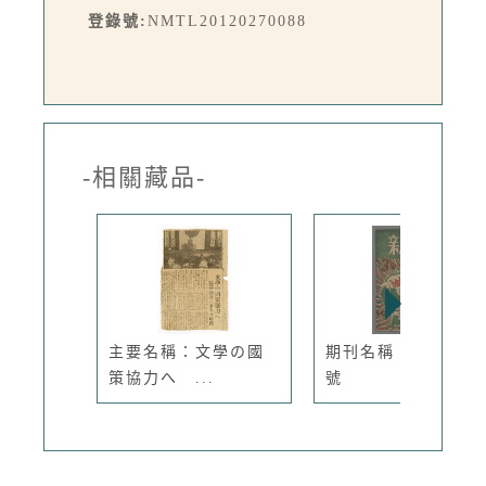
登錄號:
NMTL20120270088
-相關藏品-
主要名稱：文學の國
期刊名稱：新新1卷3
策協力へ ...
號