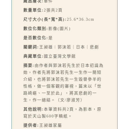
藏品層次:
單件
數量單位:
2張共2頁
尺寸大小(長*寬*高):
25.6*36.3cm
數位化類別:
影像(圖片)
是否數位化:
是
關鍵詞:
王昶雄︱郭沫若｜日本｜悲劇
典藏單位:
國立臺灣文學館
摘要:
由作者與郭沫若先生於日本初識為
始，作者先將郭沫若先生一生作一簡短
介紹，也將郭沫若先生一生毀譽參半的
性格，做一個客觀的審視，篇末以「世
路崎嶇、一至於此」，將其悲劇的一
生，作一總結。（文/廖淑芳）
其他說明:
本筆資料共2頁，為影本，原
寫於天山製600字稿紙。
提供者:
王昶雄家屬