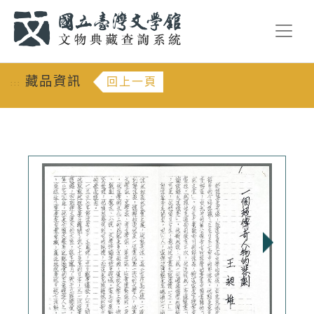
跳到主要內容
:::
藏品資訊
回上一頁
:::