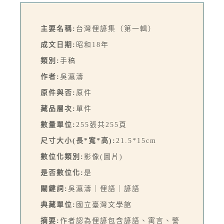
主要名稱:
台灣俚諺集（第一輯）
成文日期:
昭和18年
類別:
手稿
作者:
吳瀛濤
原件與否:
原件
藏品層次:
單件
數量單位:
255張共255頁
尺寸大小(長*寬*高):
21.5*15cm
數位化類別:
影像(圖片)
是否數位化:
是
關鍵詞:
吳瀛濤｜俚語｜諺語
典藏單位:
國立臺灣文學館
摘要:
作者認為俚諺包含諺語、寓言、警