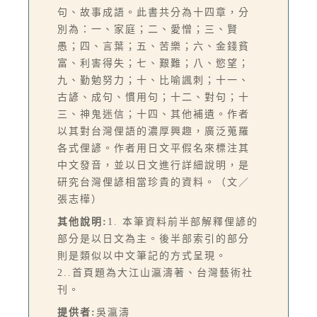
句、故事成語。此書共分為十四章，分
別為：一、家庭；二、愛憎；三、賢
愚；四、言葉；五、苦樂；六、金錢貧
富、利害得失；七、艱難；八、慾望；
九、勤勉努力；十、比喻諷刺；十一、
古諺、成句、慣用句；十二、對句；十
三、神鬼迷信；十四、其他補遺。作者
以其對台灣俚語的濃厚興趣，廣泛蒐羅
各式俚諺。作者用日文平假名來標注其
中文發音，並以日文進行詳細說明，是
研究台灣俚諺相當珍貴的資料。（文／
張志樺）
其他說明:
1. 本筆資料前半部解釋俚諺的
部分是以日文為主。後半部索引的部分
則是類似以中文筆記的方式呈現。
2..首頁題為大江山瀛濤著、台灣藝術社
刊。
提供者:
吳瀛濤