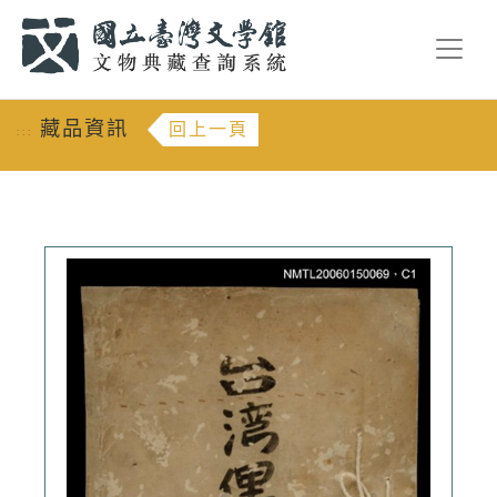
跳到主要內容
:::
藏品資訊
回上一頁
:::