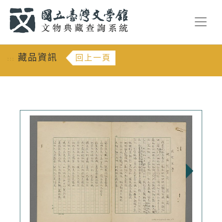
跳到主要內容
:::
藏品資訊
回上一頁
:::