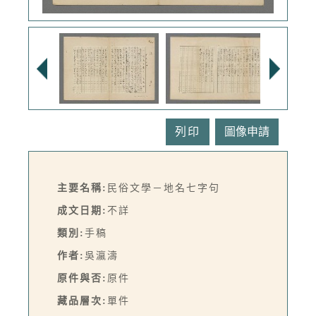
列印
主要名稱:
民俗文學－地名七字句
成文日期:
不詳
類別:
手稿
作者:
吳瀛濤
原件與否:
原件
藏品層次:
單件