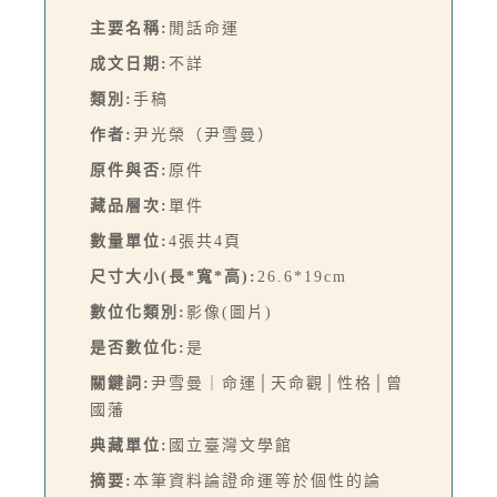
主要名稱:
閒話命運
成文日期:
不詳
類別:
手稿
作者:
尹光榮（尹雪曼）
原件與否:
原件
藏品層次:
單件
數量單位:
4張共4頁
尺寸大小(長*寬*高):
26.6*19cm
數位化類別:
影像(圖片)
是否數位化:
是
關鍵詞:
尹雪曼｜命運│天命觀│性格│曾
國藩
典藏單位:
國立臺灣文學館
摘要:
本筆資料論證命運等於個性的論