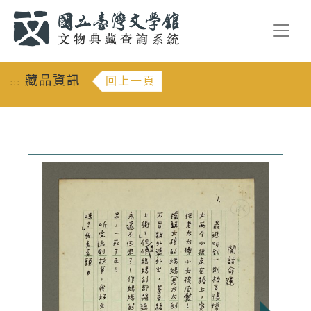
跳到主要內容
:::
藏品資訊
回上一頁
:::