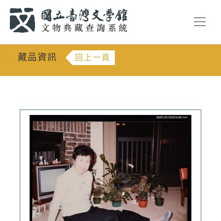
跳到主要內容
:::
藏品資訊
回上一頁
:::