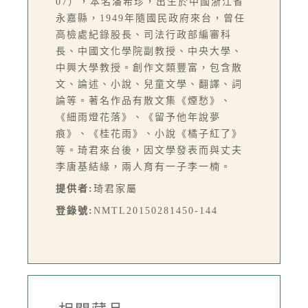
07），本名潘希珍，出生於中國浙江省
永嘉縣，1949年隨國民政府來台，曾任
高檢處紀錄股長、司法行政部編審科
長、中國文化學院副教授、中央大學、
中興大學教授。創作文類豐富，包含散
文、論述、小說、兒童文學、翻譯、詞
論等。著名作品有散文集《煙愁》、
《細雨燈花落》、《留予他年說夢
痕》、《桂花雨》、小說《橘子紅了》
等。琦君來台後，因文學發表而與丈夫
李唐基結緣，兩人育有一子李一楠。
提供者:
琦君家屬
登錄號:
NMTL20150281450-144