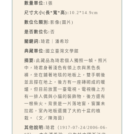
數量單位:
1張
尺寸大小(長*寬*高):
10.2*14.9cm
數位化類別:
影像(圖片)
是否數位化:
否
關鍵詞:
琦君｜潘希珍
典藏單位:
國立臺灣文學館
摘要:
此藏品為琦君個人獨照一幀。照片
中，琦君身著淺色有領上衣與黑色長
褲，坐在鋪著地毯的地板上，雙手朝後
並且撐在地上，後方有一座磚砌成的暖
爐，但目前放置一臺電視。電視機上方
有一排人偶與小貓的裝飾物，後方還有
一根柴火。背景是一片落地窗，窗簾未
拉起，室內地板還擺了大約十盆的植
栽。（文／陳海茵）
其他說明:
琦君（1917-07-24/2006-06-