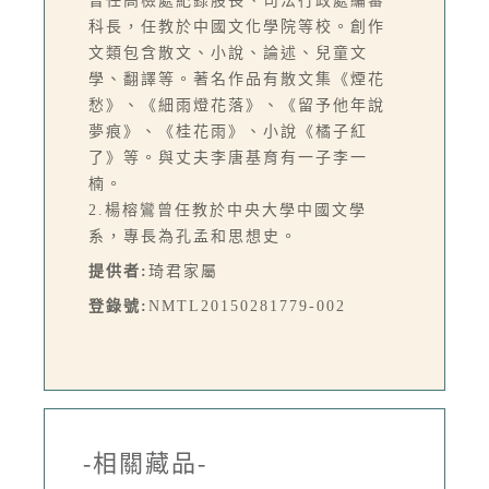
曾任高檢處紀錄股長、司法行政處編審
科長，任教於中國文化學院等校。創作
文類包含散文、小說、論述、兒童文
學、翻譯等。著名作品有散文集《煙花
愁》、《細雨燈花落》、《留予他年說
夢痕》、《桂花雨》、小說《橘子紅
了》等。與丈夫李唐基育有一子李一
楠。
2.楊榕鸞曾任教於中央大學中國文學
系，專長為孔孟和思想史。
提供者:
琦君家屬
登錄號:
NMTL20150281779-002
-相關藏品-