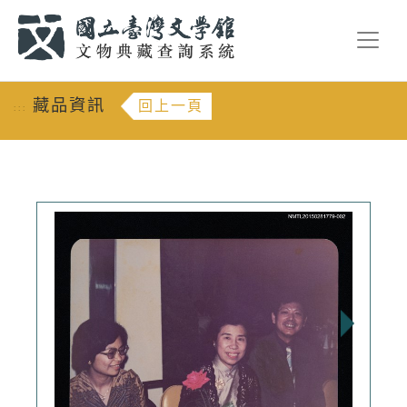
跳到主要內容
:::
藏品資訊
回上一頁
:::