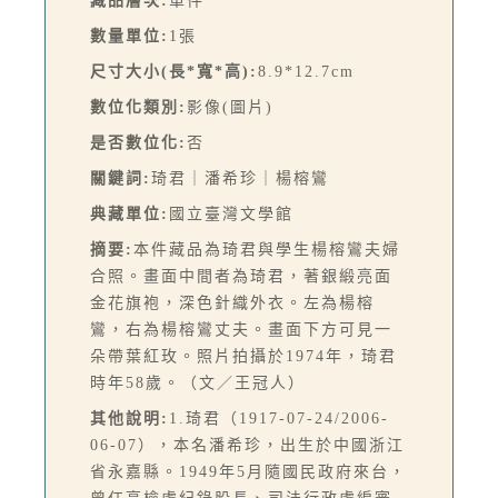
藏品層次:
單件
數量單位:
1張
尺寸大小(長*寬*高):
8.9*12.7cm
數位化類別:
影像(圖片)
是否數位化:
否
關鍵詞:
琦君｜潘希珍｜楊榕鸞
典藏單位:
國立臺灣文學館
摘要:
本件藏品為琦君與學生楊榕鸞夫婦
合照。畫面中間者為琦君，著銀緞亮面
金花旗袍，深色針織外衣。左為楊榕
鸞，右為楊榕鸞丈夫。畫面下方可見一
朵帶葉紅玫。照片拍攝於1974年，琦君
時年58歲。（文／王冠人）
其他說明:
1.琦君（1917-07-24/2006-
06-07），本名潘希珍，出生於中國浙江
省永嘉縣。1949年5月隨國民政府來台，