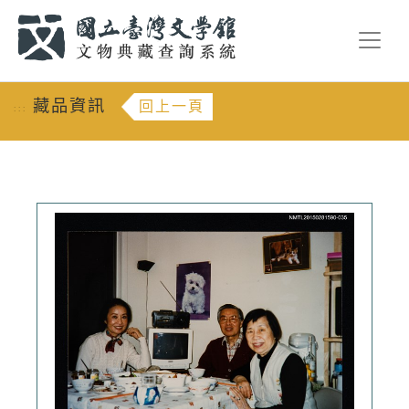
跳到主要內容
:::
藏品資訊
回上一頁
:::