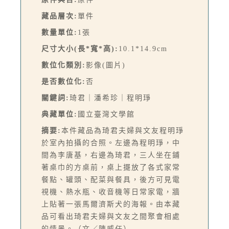
藏品層次:
單件
數量單位:
1張
尺寸大小(長*寬*高):
10.1*14.9cm
數位化類別:
影像(圖片)
是否數位化:
否
關鍵詞:
琦君｜潘希珍｜程明琤
典藏單位:
國立臺灣文學館
摘要:
本件藏品為琦君夫婦與文友程明琤
於室內拍攝的合照。左邊為程明琤，中
間為李唐基，右邊為琦君，三人坐在鋪
著桌巾的方桌前，桌上擺放了各式家常
餐點、罐頭、配菜與餐具，後方可見電
視機、熱水瓶、收音機等日常家電，牆
上貼著一張馬爾濟斯犬的海報。由本藏
品可看出琦君夫婦與文友之間聚會相處
的情景。（文／陳威任）