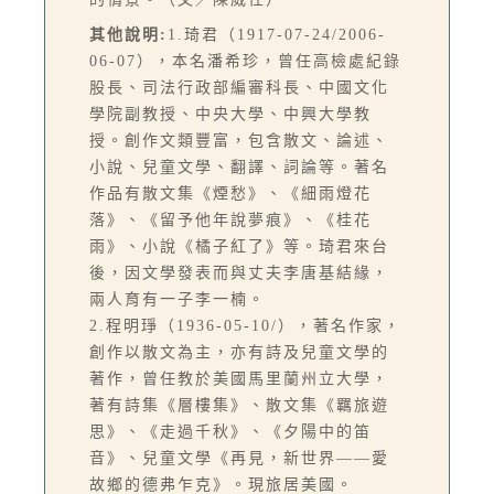
其他說明:
1.琦君（1917-07-24/2006-
06-07），本名潘希珍，曾任高檢處紀錄
股長、司法行政部編審科長、中國文化
學院副教授、中央大學、中興大學教
授。創作文類豐富，包含散文、論述、
小說、兒童文學、翻譯、詞論等。著名
作品有散文集《煙愁》、《細雨燈花
落》、《留予他年說夢痕》、《桂花
雨》、小說《橘子紅了》等。琦君來台
後，因文學發表而與丈夫李唐基結緣，
兩人育有一子李一楠。
2.程明琤（1936-05-10/），著名作家，
創作以散文為主，亦有詩及兒童文學的
著作，曾任教於美國馬里蘭州立大學，
著有詩集《層樓集》、散文集《羈旅遊
思》、《走過千秋》、《夕陽中的笛
音》、兒童文學《再見，新世界——愛
故鄉的德弗乍克》。現旅居美國。