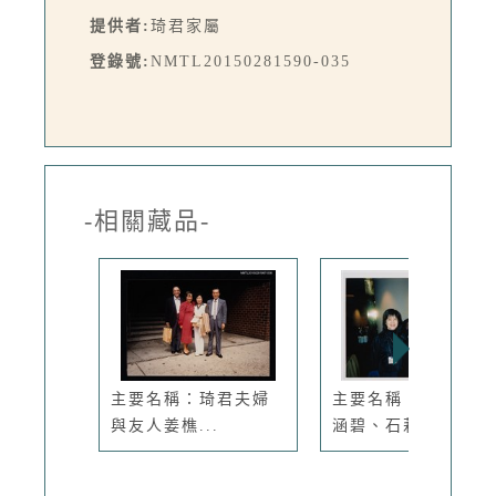
提供者:
琦君家屬
登錄號:
NMTL20150281590-035
-相關藏品-
主要名稱：琦君夫婦
主要名稱：羅蘭與吳
與友人姜樵...
涵碧、石莉...