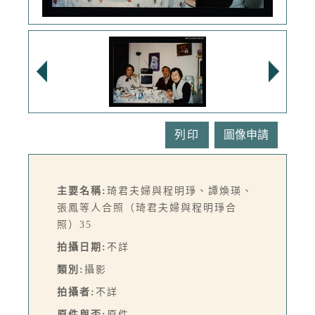
列印
主要名稱:
琦君夫婦與程明琤、譚煥瑛、
張鳳等人合照（琦君夫婦與程明琤合
照）35
拍攝日期:
不詳
類別:
攝影
拍攝者:
不詳
原件與否:
原件