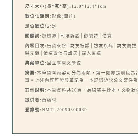
尺寸大小(長*寬*高):
12.9*12.4*1cm
數位化類別:
影像(圖片)
是否數位化:
是
關鍵詞:
趙槐卿│司法訴訟│御製詩│借貸
內容目次:
告貸來谷│訪友被訟│訪友疾病│訪友薦拔
製元韻│情婦寄信与誼夫│婦人稟嫁
典藏單位:
國立臺灣文學館
摘要:
本筆資料內容可分為兩類，第一類亦是前段為
事。上述內容可證該筆記為一本記錄訴訟公文案件
其他說明:
本筆資料共20頁，為線裝手抄本，文物狀
提供者:
蕭藤村
登錄號:
NMTL20090300039