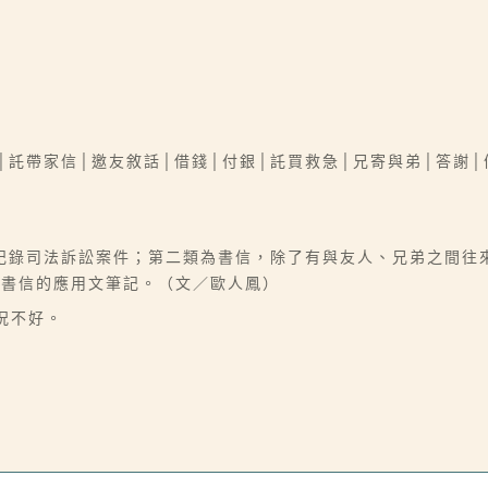
│託帶家信│邀友敘話│借錢│付銀│託買救急│兄寄與弟│答謝│
記錄司法訴訟案件；第二類為書信，除了有與友人、兄弟之間往
及書信的應用文筆記。（文／歐人鳳）
況不好。