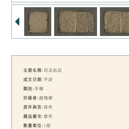
主要名稱:
司法訴訟
成文日期:
不詳
類別:
手稿
抄錄者:
趙槐卿
原件與否:
原件
藏品層次:
單件
數量單位:
1冊