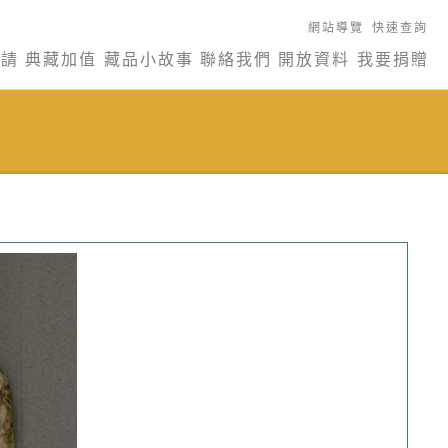
網站導覽
快速查詢
申請
典藏加值
藏品小故事
聯絡我們
開放資料
我要捐贈