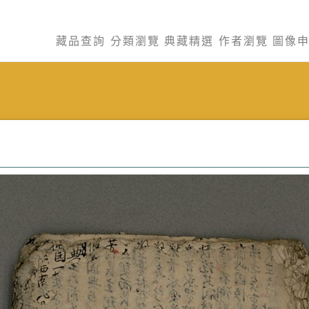
藏品查詢
分類瀏覽
典藏精選
作者瀏覽
圖像