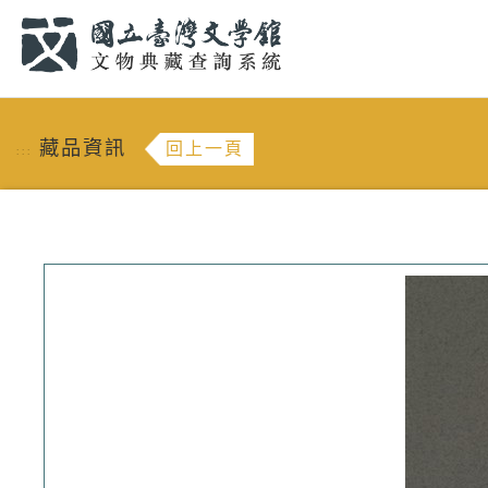
跳到主要內容
:::
藏品資訊
回上一頁
:::