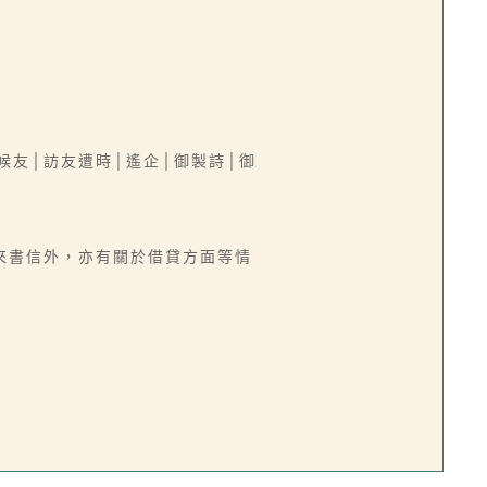
候友│訪友遭時│遙企│御製詩│御
來書信外，亦有關於借貸方面等情