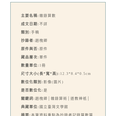
主要名稱:
雜錄算數
成文日期:
不詳
類別:
手稿
抄錄者:
趙槐卿
原件與否:
原件
藏品層次:
單件
數量單位:
1冊
尺寸大小(長*寬*高):
12.3*8.4*0.5cm
數位化類別:
影像(圖片)
是否數位化:
是
關鍵詞:
趙槐卿│雜錄算術│道教神祇│
典藏單位:
國立臺灣文學館
摘要:
本筆資料重點為抄錄者記錄算數算