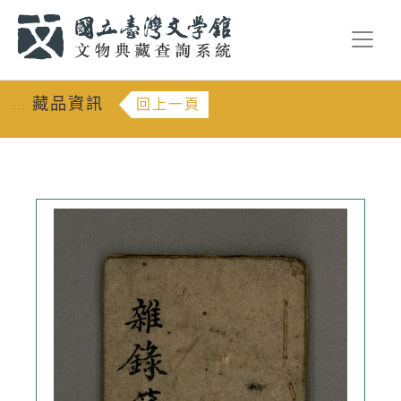
跳到主要內容
:::
藏品資訊
回上一頁
:::