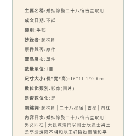
主要名稱:
婚姻嫁娶二十八宿吉星取用
成文日期:
不詳
類別:
手稿
抄錄者:
趙槐卿
原件與否:
原件
藏品層次:
單件
數量單位:
1冊
尺寸大小(長*寬*高):
16*11.1*0.6cm
數位化類別:
影像(圖片)
是否數位化:
是
關鍵詞:
趙槐卿│二十八星宿│吉星│四柱
內容目次:
婚姻嫁娶二十八宿吉星取用│
男女四柱│天長陳燭門以剛壬辰進士與王
孟亭論詩兩不相和以王好險拗而陳和平