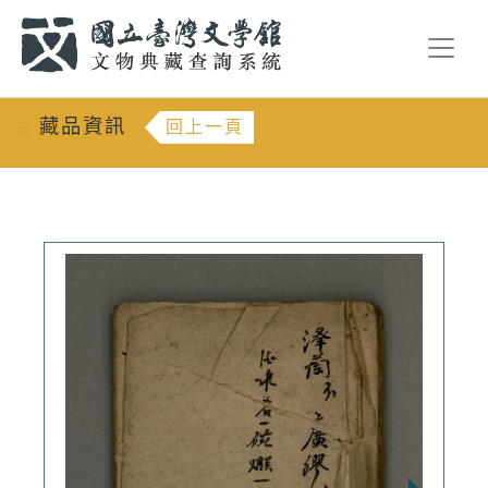
跳到主要內容
:::
藏品資訊
回上一頁
:::