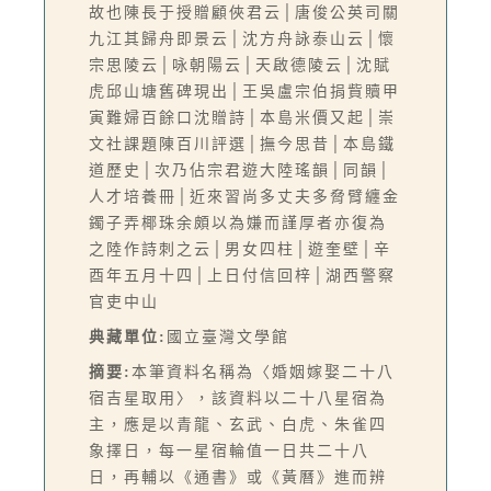
故也陳長于授贈顧俠君云│唐俊公英司關
九江其歸舟即景云│沈方舟詠泰山云│懷
宗思陵云│咏朝陽云│天啟德陵云│沈賦
虎邱山塘舊碑現出│王吳盧宗伯捐貲贖甲
寅難婦百餘口沈贈詩│本島米價又起│崇
文社課題陳百川評選│撫今思昔│本島鐵
道歷史│次乃佔宗君遊大陸瑤韻│同韻│
人才培養冊│近來習尚多丈夫多脅臂纏金
鐲子弄椰珠余頗以為嫌而謹厚者亦復為
之陸作詩刺之云│男女四柱│遊奎壁│辛
酉年五月十四│上日付信回梓│湖西警察
官吏中山
典藏單位:
國立臺灣文學館
摘要:
本筆資料名稱為〈婚姻嫁娶二十八
宿吉星取用〉，該資料以二十八星宿為
主，應是以青龍、玄武、白虎、朱雀四
象擇日，每一星宿輪值一日共二十八
日，再輔以《通書》或《黃曆》進而辨