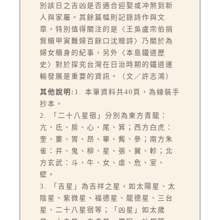
別該日之吉凶是否適合迎娶或冲煞到新
人與家屬。其餘篇幅則記錄詩作與文
章，特別值得關注的是〈王吳盧宗伯捐
貲贖甲寅難婦百餘口沈贈詩〉乃關於為
婦女贖身的紀事，另外〈本島鐵道歷
史〉對於探究台灣在日治時期的鐵道運
輸發展是重要的資訊。（文／許志鴻）
其他說明:
1. 本筆資料共40頁，為線裝手
抄本。
2. 「二十八星宿」分別為東方青龍：
亢、氐、房、心、尾、箕；西方白虎：
奎、婁、胃、昂、畢、觜、參；南方朱
雀：井、鬼、柳、星、張、翼、軫；北
方玄武：斗、牛、女、虛、危、室、
壁。
3. 「吉星」為吉祥之星，如太陽星、太
陰星、紫微星、福德星、龍德星、三台
星、二十八星宿等；「凶星」如太歲