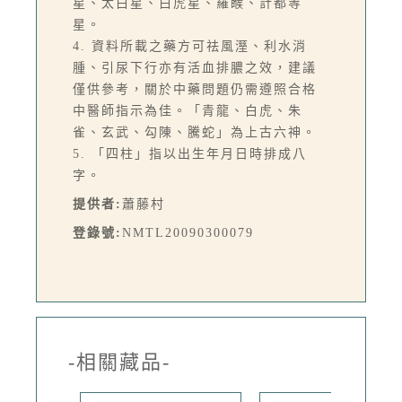
星、太白星、白虎星、羅睺、計都等
星。
4. 資料所載之藥方可祛風溼、利水消
腫、引尿下行亦有活血排膿之效，建議
僅供參考，關於中藥問題仍需遵照合格
中醫師指示為佳。「青龍、白虎、朱
雀、玄武、勾陳、騰蛇」為上古六神。
5. 「四柱」指以出生年月日時排成八
字。
提供者:
蕭藤村
登錄號:
NMTL20090300079
-相關藏品-