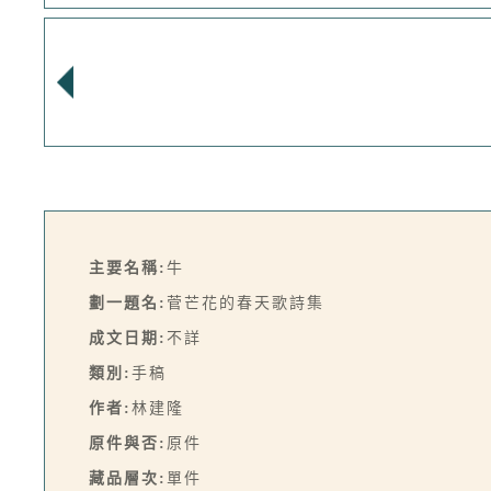
主要名稱:
牛
劃一題名:
菅芒花的春天歌詩集
成文日期:
不詳
類別:
手稿
作者:
林建隆
原件與否:
原件
藏品層次:
單件