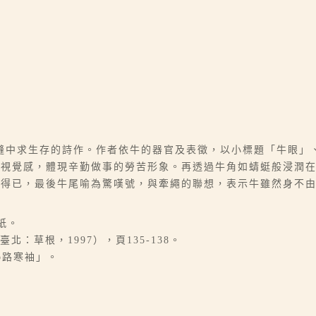
縫中求生存的詩作。作者依牛的器官及表徵，以小標題「牛眼」
的視覺感，體現辛勤做事的勞苦形象。再透過牛角如蜻蜓般浸潤
不得已，最後牛尾喻為驚嘆號，與牽繩的聯想，表示牛雖然身不
紙。
：草根，1997），頁135-138。
o路寒袖」。