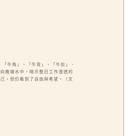
、「牛角」、「牛背」、「牛肚」、
在向晚塘水中，暗示整日工作溼透的
由己，但仍看到了自由與希望。（文