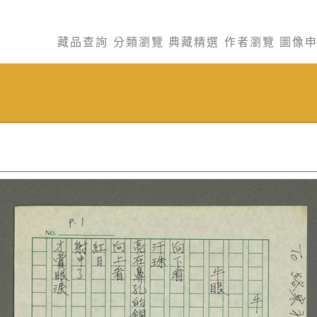
藏品查詢
分類瀏覽
典藏精選
作者瀏覽
圖像