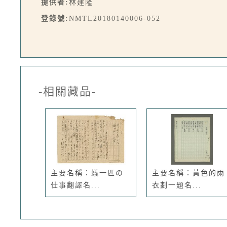
提供者:
林建隆
登錄號:
NMTL20180140006-052
-相關藏品-
主要名稱：蟻一匹の
主要名稱：黃色的雨
仕事翻譯名...
衣劃一題名...