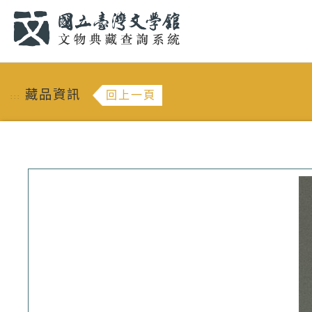
跳到主要內容
:::
藏品資訊
回上一頁
:::