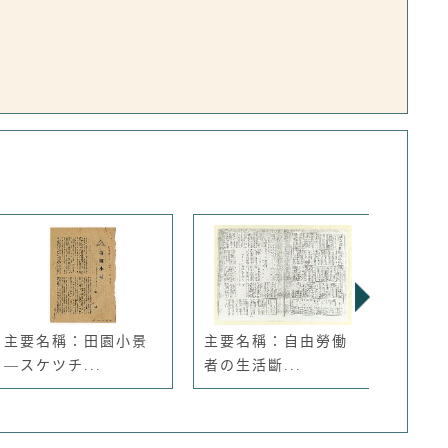
主要名稱：田園小景
主要名稱：自由勞働
主要
—スケツチ...
者の生活斷...