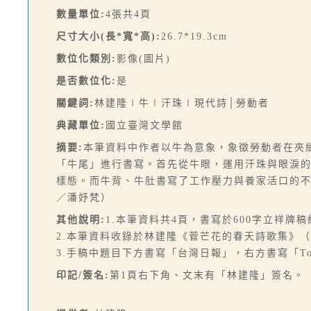
數量單位:
4張共4頁
尺寸大小(長*寬*高):
26.7*19.3cm
數位化類別:
影像(圖片)
是否數位化:
是
關鍵詞:
林建隆∣牛∣汗珠∣現代詩│勞動者
典藏單位:
國立臺灣文學館
摘要:
本筆資料中作者以牛為意象，象徵勞動者在夾
「牛尾」進行書寫。首先從牛眼，運用汗珠與眼淚
樣態。而牛背、牛肚書寫了工作壓力與養家活口的
／潘妤梵）
其他說明:
1.本筆資料共4頁，書寫於600字立祥牌稿
2.本筆資料收錄於林建隆《菅芒花的春天詩歌集》（臺北
3.手稿中題目下方書寫「台灣日報」，右方書寫「T
印記/簽名:
第1頁右下角、文末有「林建隆」簽名。