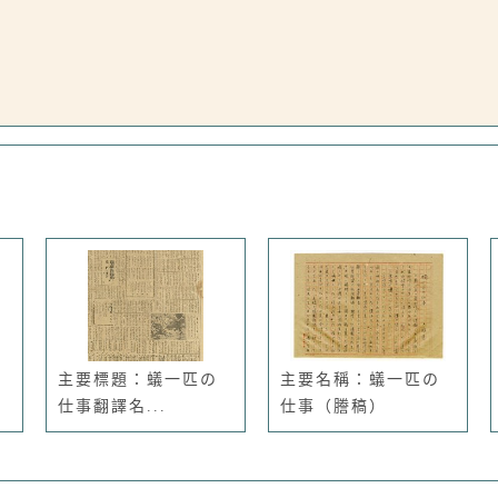
主要標題：蟻一匹の
主要名稱：蟻一匹の
仕事翻譯名...
仕事（謄稿）