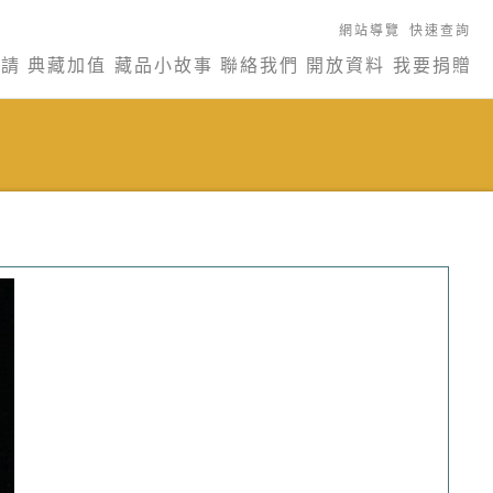
網站導覽
快速查詢
申請
典藏加值
藏品小故事
聯絡我們
開放資料
我要捐贈