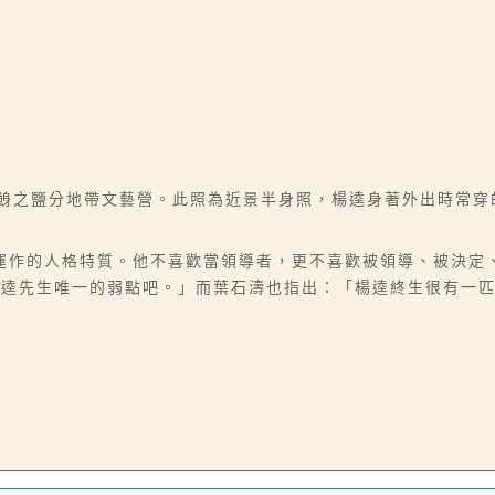
鯤鯓之鹽分地帶文藝營。此照為近景半身照，楊逵身著外出時常
運作的人格特質。他不喜歡當領導者，更不喜歡被領導、被決定
楊逵先生唯一的弱點吧。」而葉石濤也指出：「楊逵終生很有一