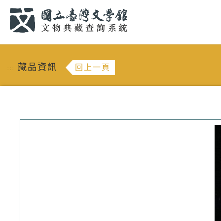
跳到主要內容
:::
藏品資訊
回上一頁
:::