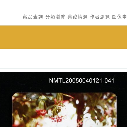
藏品查詢
分類瀏覽
典藏精選
作者瀏覽
圖像