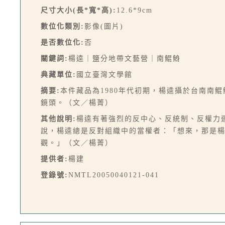
尺寸大小(長*寬*高):
12.6*9cm
數位化類別:
影像(圖片)
是否數位化:
否
關鍵詞:
楊逵｜鹽分地帶文藝營｜南鯤鯓
典藏單位:
國立臺灣文學館
摘要:
本件藏品為1980年代初期，楊逵攝於台南南
鏡頭。（文／楊菁）
其他說明:
楊逵有著強烈的反中心、反統制、反權力
說，楊逵總是反對組織中的當權者：「想來，那是
觀。」（文／楊菁）
提供者:
楊建
登錄號:
NMTL20050040121-041