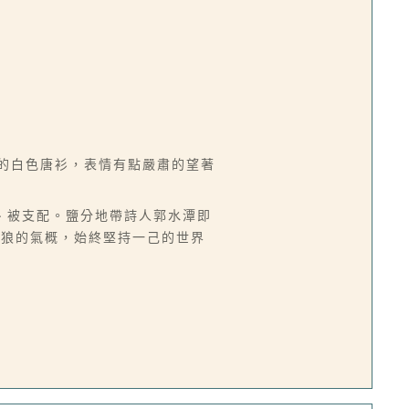
穿的白色唐衫，表情有點嚴肅的望著
、被支配。鹽分地帶詩人郭水潭即
匹狼的氣概，始終堅持一己的世界