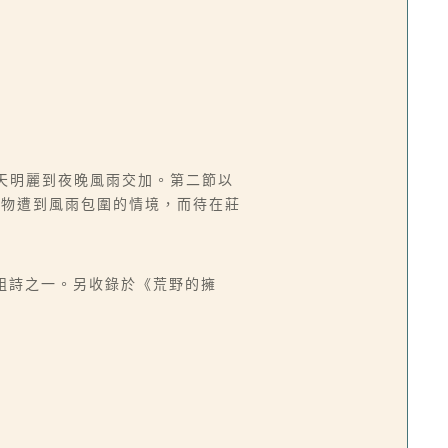
天明麗到夜晚風雨交加。第二節以
動物遭到風雨包圍的情境，而待在莊
抄」組詩之一。另收錄於《荒野的擁