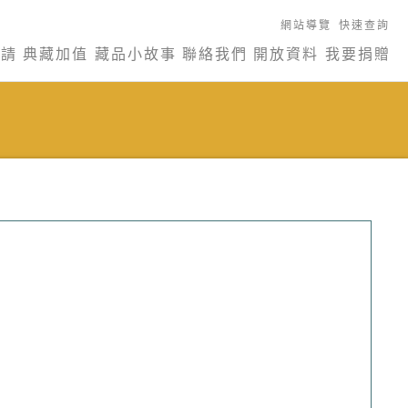
網站導覽
快速查詢
申請
典藏加值
藏品小故事
聯絡我們
開放資料
我要捐贈