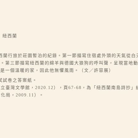
｜紐西蘭
紐西蘭行旅於莊園暫泊的紀錄。第一節描寫住宿處外頭的天氣從白
險。第三節描寫紐西蘭的綿羊與德國大狼狗的呼叫聲，呈現當地
處是一個溫暖的家，因此他無懼風雨。（文／許容展）
考試試卷之答案紙。
立臺灣文學館，2020.12），頁67-68，為「紐西蘭南島詩
局，2009.11）。