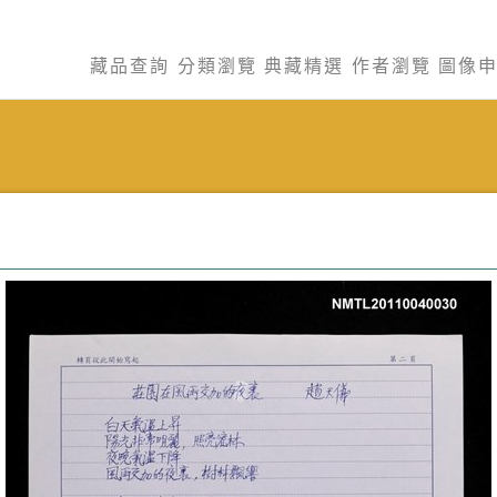
藏品查詢
分類瀏覽
典藏精選
作者瀏覽
圖像