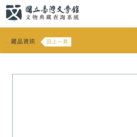
跳到主要內容
:::
藏品資訊
回上一頁
:::