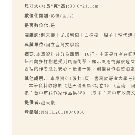
尺寸大小(長*寬*高):
30.6*21.1cm
數位化類別:
影像(圖片)
是否數位化:
是
關鍵詞:
趙天儀｜尤加利樹｜白楊樹｜綿羊｜現代詩
典藏單位:
國立臺灣文學館
摘要:
本筆資料共分為四節，16行。主題是作者在
紐西蘭多樣樹種受到風雨衝擊，顯示風雨情勢很危
園裡的作者感到安心。最後一節，則描寫作者暫泊
其他說明:
1.本筆資料1張共1頁，書寫於靜宜大學
2.本筆資料收錄於《趙天儀全集3詩卷3》（臺南：國
抱：台中市籍作家作品集88》（臺中：臺中市政府文化
提供者:
趙天儀
登錄號:
NMTL20110040030