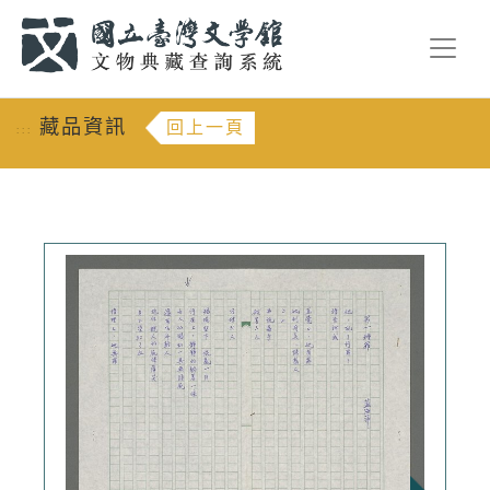
跳到主要內容
:::
藏品資訊
回上一頁
:::