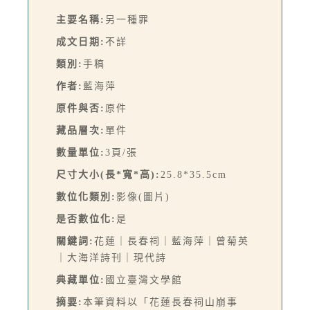
主要名稱:
另一種罪
成文日期:
不詳
類別:
手稿
作者:
藍海萍
原件與否:
原件
藏品層次:
單件
數量單位:
3頁/張
尺寸大小(長*寬*高):
25.8*35.5cm
數位化類別:
影像(圖片)
是否數位化:
是
關鍵詞:
花蓮｜長春祠｜藍海萍｜曾菊英
｜大海洋詩刊｜現代詩
典藏單位:
國立臺灣文學館
摘要:
本筆資料以「花蓮長春祠山崩事