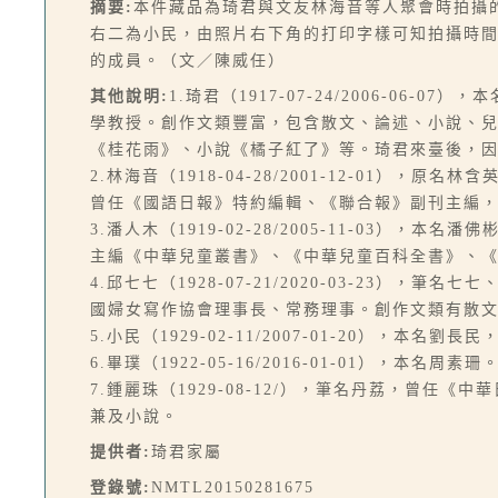
摘要:
本件藏品為琦君與文友林海音等人聚會時拍攝
右二為小民，由照片右下角的打印字樣可知拍攝時間為
的成員。（文／陳威任）
其他說明:
1.琦君（1917-07-24/2006-
學教授。創作文類豐富，包含散文、論述、小說、
《桂花雨》、小說《橘子紅了》等。琦君來臺後，
2.林海音（1918-04-28/2001-12-0
曾任《國語日報》特約編輯、《聯合報》副刊主編，
3.潘人木（1919-02-28/2005-11-0
主編《中華兒童叢書》、《中華兒童百科全書》、
4.邱七七（1928-07-21/2020-03-23
國婦女寫作協會理事長、常務理事。創作文類有散
5.小民（1929-02-11/2007-01-20）
6.畢璞（1922-05-16/2016-01-01
7.鍾麗珠（1929-08-12/），筆名丹荔，曾
兼及小說。
提供者:
琦君家屬
登錄號:
NMTL20150281675