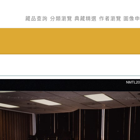
藏品查詢
分類瀏覽
典藏精選
作者瀏覽
圖像