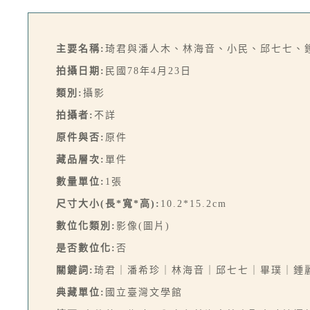
主要名稱:
琦君與潘人木、林海音、小民、邱七七、
拍攝日期:
民國78年4月23日
類別:
攝影
拍攝者:
不詳
原件與否:
原件
藏品層次:
單件
數量單位:
1張
尺寸大小(長*寬*高):
10.2*15.2cm
數位化類別:
影像(圖片)
是否數位化:
否
關鍵詞:
琦君｜潘希珍｜林海音｜邱七七｜畢璞｜鍾
典藏單位:
國立臺灣文學館