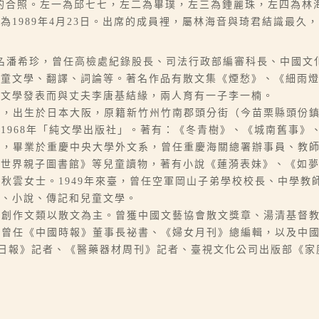
的合照。左一為邱七七，左二為畢璞，左三為鍾麗珠，左四為林
1989年4月23日。出席的成員裡，屬林海音與琦君結識最久
06-07），本名潘希珍，曾任高檢處紀錄股長、司法行政部編審科長、
兒童文學、翻譯、詞論等。著名作品有散文集《煙愁》、《細雨
因文學發表而與丈夫李唐基結緣，兩人育有一子李一楠。
1），原名林含英，出生於日本大阪，原籍新竹州竹南郡頭分街（今苗栗縣
1968年「純文學出版社」。著有：《冬青樹》、《城南舊事》
3），本名潘佛彬，畢業於重慶中央大學外文系，曾任重慶海關總署辦事員
《世界親子圖書館》等兒童讀物，著有小說《蓮漪表妹》、《如
），筆名七七、秋雲女士。1949年來臺，曾任空軍岡山子弟學校校長、
文、小說、傳記和兒童文學。
，本名劉長民，創作文類以散文為主。曾獲中國文藝協會散文獎章、湯清基督
），本名周素珊。曾任《中國時報》董事長祕書、《婦女月刊》總編輯，以
任《中華日報》記者、《醫藥器材周刊》記者、臺視文化公司出版部