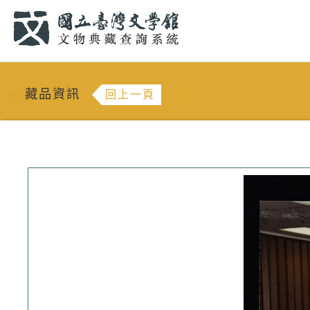
跳到主要內容
:::
藏品資訊
回上一頁
:::