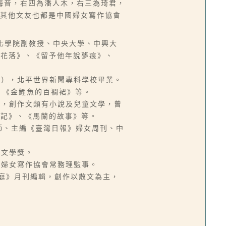
海音，右四為潘人木，右三為琦君，
，其他文友也都是中國婦女寫作協會
中國文化學院副教授、中央大學、中興大
燈花落》、《留予他年說夢痕》、
頭份鎮），北平世界新聞專科學校畢業。
、《金鯉魚的百襉裙》等。
、教師，創作文類有小說及兒童文學，曾
夢記》、《馬蘭的故事》等。
中學教師、主編《臺灣日報》婦女周刊、中
教文學獎。
及中國婦女寫作協會常務理監事。
《家庭》月刊編輯，創作以散文為主，