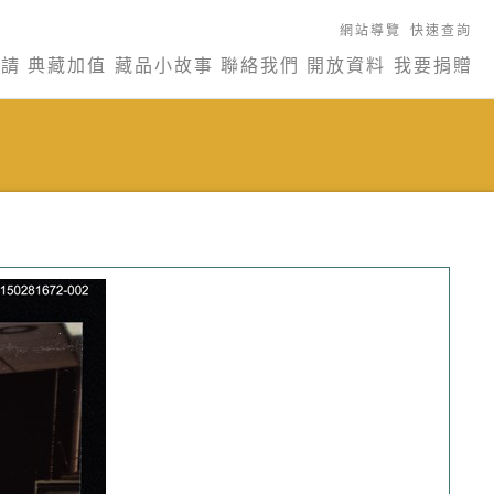
網站導覽
快速查詢
申請
典藏加值
藏品小故事
聯絡我們
開放資料
我要捐贈