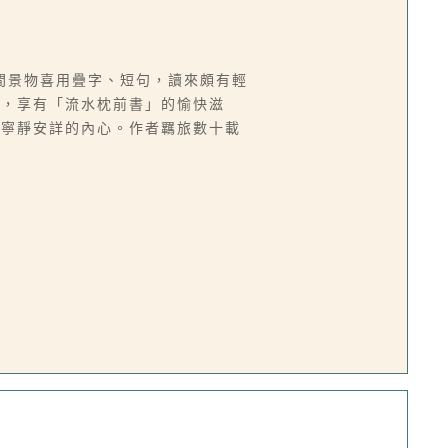
間景物喜用疊字、短句，讀來頗有輕
光，享有「流水枕前書」的愉快滋
與寧靜安詳的內心。作者羈旅數十載