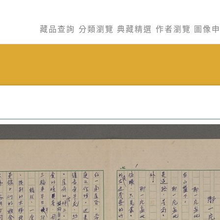
藏品查詢
分類瀏覽
典藏精選
作者瀏覽
圖像