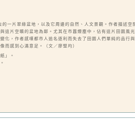
去的一片翠綠盆地，以及它周邊的自然、人文景觀。作者描述空
能與這片空曠的盆地為鄰。尤其在市囂煙塵中，佔有這片田園風
動變化，作者感嘆都市人追名逐利而失去了田園人們單純的品行
想像而感到心滿意足。（文／廖堅均）
稿紙」。
製。