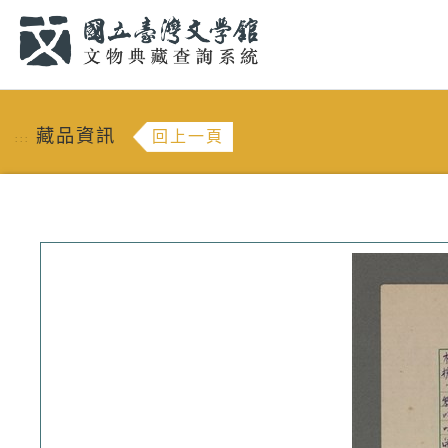
跳到主要內容
:::
藏品資訊
回上一頁
:::