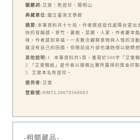
關鍵詞:
艾雯｜熊崑珍｜陽明山
典藏單位:
國立臺灣文學館
摘要:
本筆資料共十七段，作者敘述從住處陽台望出
快的音韻感。翠竹、叢樹、菜圃、人家，作者慶幸
味，作者感到幸福。一天數次觀察景物與人情的活
雖沒有自己的田園，但眼前這片卻也讓她得以馳騁
其他說明:
1. 本筆資料共5頁，書寫於500字「艾雯
2.「艾雯稿紙」是作者以徵稿比賽所贏得的獎金印
3. 艾雯本名熊崑珍。
提供者:
艾雯
登錄號:
NMTL20070560003
-相關藏品-