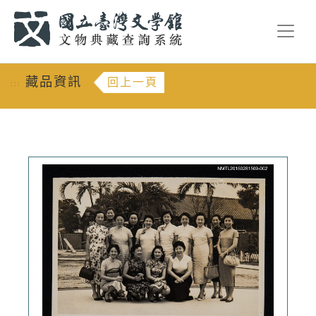
跳到主要內容
:::
藏品資訊
回上一頁
:::