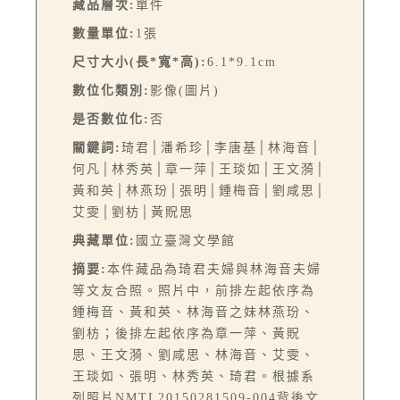
藏品層次:
單件
數量單位:
1張
尺寸大小(長*寬*高):
6.1*9.1cm
數位化類別:
影像(圖片)
是否數位化:
否
關鍵詞:
琦君│潘希珍│李唐基│林海音│
何凡│林秀英│章一萍│王琰如│王文漪│
黃和英│林燕玢│張明│鍾梅音│劉咸思│
艾雯│劉枋│黃貺思
典藏單位:
國立臺灣文學館
摘要:
本件藏品為琦君夫婦與林海音夫婦
等文友合照。照片中，前排左起依序為
鍾梅音、黃和英、林海音之妹林燕玢、
劉枋；後排左起依序為章一萍、黃貺
思、王文漪、劉咸思、林海音、艾雯、
王琰如、張明、林秀英、琦君。根據系
列照片NMTL20150281509-004背後文