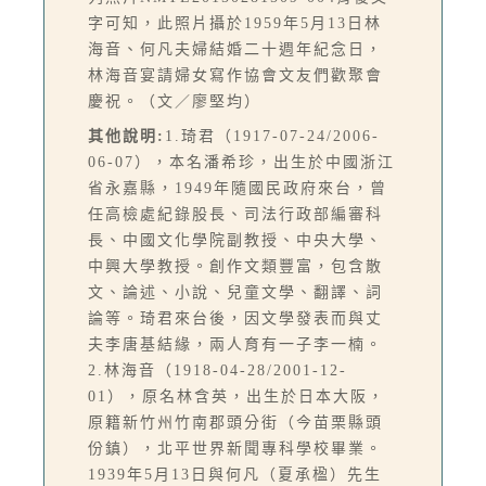
字可知，此照片攝於1959年5月13日林
海音、何凡夫婦結婚二十週年紀念日，
林海音宴請婦女寫作協會文友們歡聚會
慶祝。（文／廖堅均）
其他說明:
1.琦君（1917-07-24/2006-
06-07），本名潘希珍，出生於中國浙江
省永嘉縣，1949年隨國民政府來台，曾
任高檢處紀錄股長、司法行政部編審科
長、中國文化學院副教授、中央大學、
中興大學教授。創作文類豐富，包含散
文、論述、小說、兒童文學、翻譯、詞
論等。琦君來台後，因文學發表而與丈
夫李唐基結緣，兩人育有一子李一楠。
2.林海音（1918-04-28/2001-12-
01），原名林含英，出生於日本大阪，
原籍新竹州竹南郡頭分街（今苗栗縣頭
份鎮），北平世界新聞專科學校畢業。
1939年5月13日與何凡（夏承楹）先生