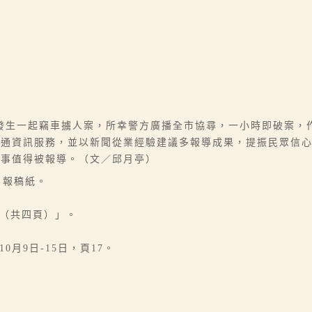
發生一起竊車擄人案，所幸警方廣播全市協尋，一小時即破案，
交通資訊服務，並以新聞從業經驗建議多報導成果，提振民眾信
故事值得被報導。（文／邱月亭）
日報稿紙。
刊（共四頁）」。
0月9日-15日，頁17。