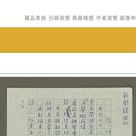
藏品查詢
分類瀏覽
典藏精選
作者瀏覽
圖像