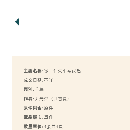
主要名稱:
從一件失車案說起
成文日期:
不詳
類別:
手稿
作者:
尹光榮（尹雪曼）
原件與否:
原件
藏品層次:
單件
數量單位:
4張共4頁