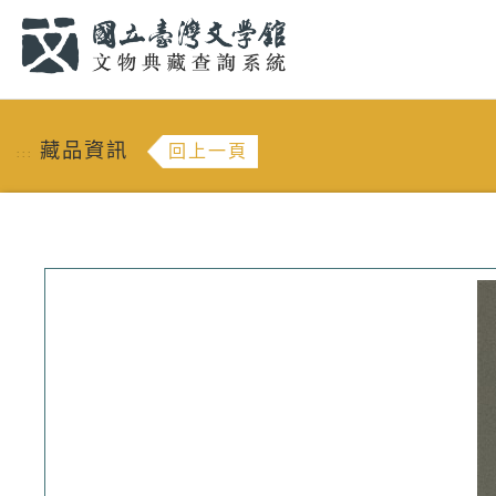
跳到主要內容
:::
藏品資訊
回上一頁
:::