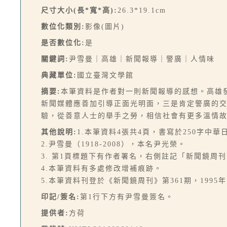
尺寸大小(長*寬*高):
26.3*19.1cm
數位化類別:
影像(圖片)
是否數位化:
是
關鍵詞:
尹雪曼｜高雄｜新聞報導｜警廣｜人情味
典藏單位:
國立臺灣文學館
摘要:
本筆資料是作者對一則新聞報導的感想。高雄
新聞媒體應善加引導正面光明面，三是肯定警廣的
驗，從善意人士的舉手之勞，相信社會有更多溫情
其他說明:
1.本筆資料4張共4頁，書寫於250字中華
2.尹雪曼（1918-2008），本名尹光榮。
3. 第1頁標題下有作者署名，右側註記「新聞鏡周
4.本筆資料有多處修改增補痕跡。
5.本筆資料刊登於《新聞鏡周刊》第361期，1995年1
印記/簽名:
第1行下方有尹雪曼簽名。
提供者:
方荷