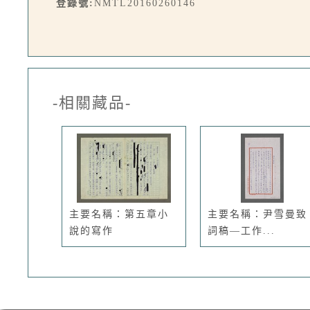
登錄號:
NMTL20160260146
-相關藏品-
主要名稱：第五章小
主要名稱：尹雪曼致
說的寫作
詞稿—工作...