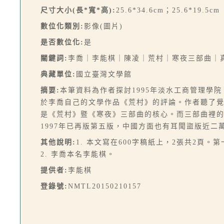
尺寸大小(長*寬*高):
25.6*34.6cm；25.6*19.5cm
數位化類別:
影像(圖片)
是否數位化:
是
關鍵詞:
李喬｜李能棋｜陳凌｜荒村｜寒夜三部曲｜
典藏單位:
國立臺灣文學館
摘要:
本筆資料為作者探討1995年淡水工商管理學
於李喬自己的文學作品《荒村》的評論。作者聽了
是《荒村》暨《寒夜》三部曲的核心。而三部曲裡
1997年已再版第五版，中國方面也有耳聞盜版近
其他說明:
1. 本文寫在600字稿紙上，2張共2頁。
2. 李喬本名李能棋。
提供者:
李能棋
登錄號:
NMTL20150210157