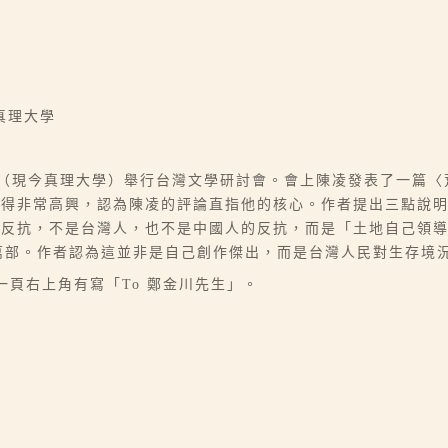
真理大學
院（現今真理大學）舉行台灣文學研討會。會上陳凌發表了一篇
覺得非常高興，認為陳凌的評論直指他的核心。作者提出三點說
的反抗，不是台灣人，也不是中國人的反抗，而是「土地自己領
二萬部。作者認為這並非是自己創作傑出，而是台灣人民對生存境
第一頁右上角有寫「To 鄭金川先生」。