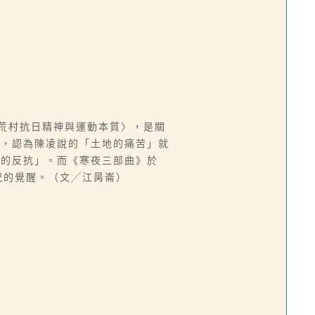
〈荒村抗日精神與運動本質〉，是關
明，認為陳凌說的「土地的痛苦」就
導的反抗」。而《寒夜三部曲》於
況的覺醒。（文╱江昺崙）