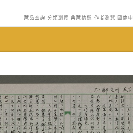
藏品查詢
分類瀏覽
典藏精選
作者瀏覽
圖像