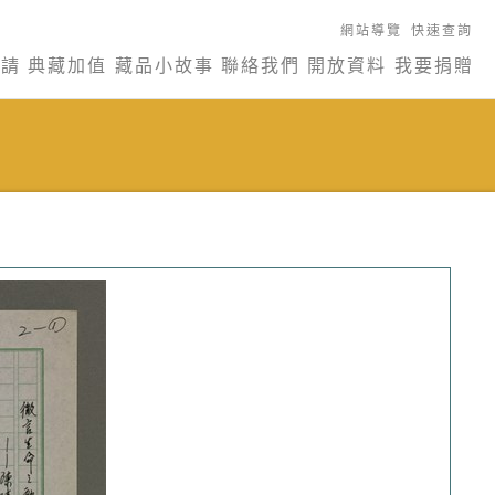
網站導覽
快速查詢
申請
典藏加值
藏品小故事
聯絡我們
開放資料
我要捐贈