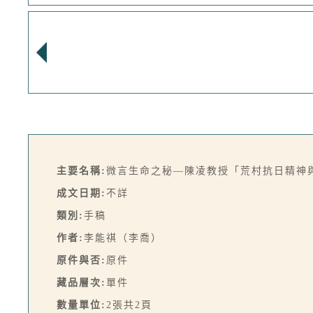
主要名稱:
微言生命之秘—陳凌教授「荒村抗日精神
成文日期:
不詳
類別:
手稿
作者:
李能祺（李喬）
原件與否:
原件
藏品層次:
單件
數量單位:
2張共2頁