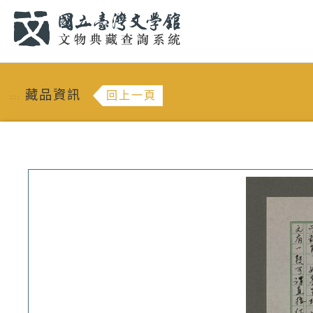
跳到主要內容
:::
藏品資訊
回上一頁
:::