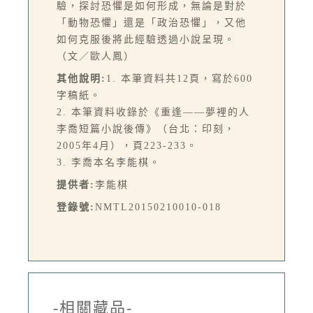
驗，探討恐懼是如何形成，無論是對於
「動物恐懼」還是「政治恐懼」，又他
如何克服後將此經驗透過小說呈現。
（文／歐人鳳）
其他說明:
1. 本筆資料共12頁，寫於600
字稿紙。
2. 本筆資料收錄於《重逢——夢裡的人
李喬短篇小說後傳》（台北：印刻，
2005年4月），頁223-233。
3. 李喬本名李能棋。
提供者:
李能棋
登錄號:
NMTL20150210010-018
-相關藏品-