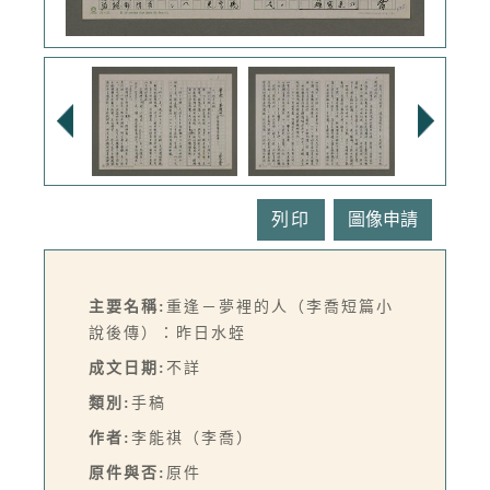
列印
主要名稱:
重逢－夢裡的人（李喬短篇小
說後傳）：昨日水蛭
成文日期:
不詳
類別:
手稿
作者:
李能祺（李喬）
原件與否:
原件