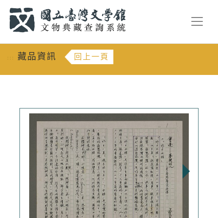
跳到主要內容
:::
藏品資訊
回上一頁
:::