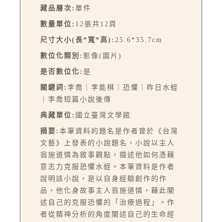
藏品層次:
單件
數量單位:
12張共12頁
尺寸大小(長*寬*高):
25.6*35.7cm
數位化類別:
影像(圖片)
是否數位化:
是
關鍵詞:
李喬｜李能棋｜恐懼｜昨日水蛭
｜李喬短篇小說後傳
典藏單位:
國立臺灣文學館
摘要:
本筆資料的題名是作者曾於《台灣
文藝》上發表的小說題名，小說以主人
翁施道憐為敘事觀點，描述他如何憑藉
意志力克服恐懼水蛭。本筆資料是作者
說明該小說，是以自身經驗創作的作
品，他化身故事主人翁施道憐，藉此闡
述自己的克服恐懼的「治療過程」。作
者從精神分析的角度闡述自己的生命經