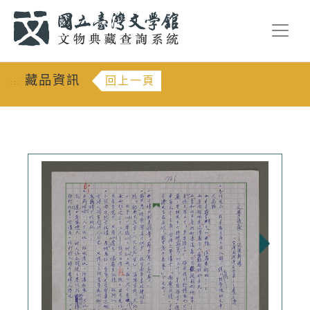
跳到主要內容
:::
藏品資訊
回上一頁
:::