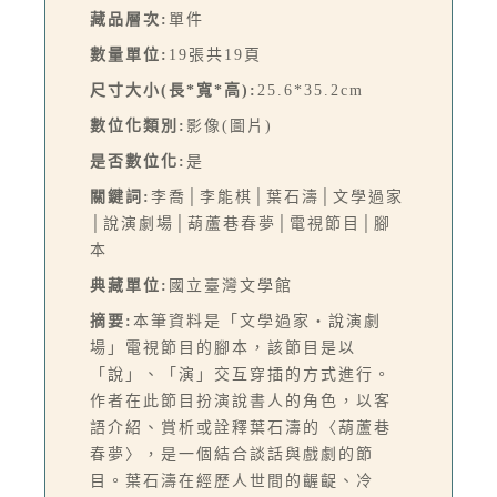
藏品層次:
單件
數量單位:
19張共19頁
尺寸大小(長*寬*高):
25.6*35.2cm
數位化類別:
影像(圖片)
是否數位化:
是
關鍵詞:
李喬│李能棋│葉石濤│文學過家
│說演劇場│葫蘆巷春夢│電視節目│腳
本
典藏單位:
國立臺灣文學館
摘要:
本筆資料是「文學過家・說演劇
場」電視節目的腳本，該節目是以
「說」、「演」交互穿插的方式進行。
作者在此節目扮演說書人的角色，以客
語介紹、賞析或詮釋葉石濤的〈葫蘆巷
春夢〉，是一個結合談話與戲劇的節
目。葉石濤在經歷人世間的齷齪、冷