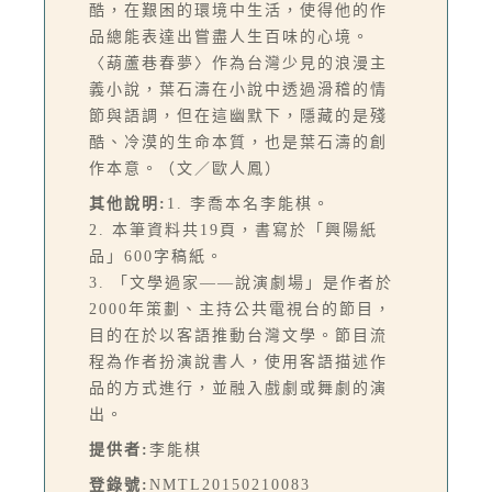
酷，在艱困的環境中生活，使得他的作
品總能表達出嘗盡人生百味的心境。
〈葫蘆巷春夢〉作為台灣少見的浪漫主
義小說，葉石濤在小說中透過滑稽的情
節與語調，但在這幽默下，隱藏的是殘
酷、冷漠的生命本質，也是葉石濤的創
作本意。（文／歐人鳳）
其他說明:
1. 李喬本名李能棋。
2. 本筆資料共19頁，書寫於「興陽紙
品」600字稿紙。
3. 「文學過家——說演劇場」是作者於
2000年策劃、主持公共電視台的節目，
目的在於以客語推動台灣文學。節目流
程為作者扮演說書人，使用客語描述作
品的方式進行，並融入戲劇或舞劇的演
出。
提供者:
李能棋
登錄號:
NMTL20150210083