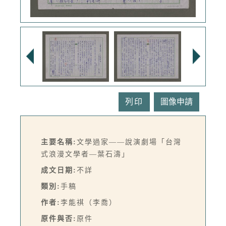
列印
主要名稱:
文學過家——說演劇場「台灣
式浪漫文學者—葉石濤」
成文日期:
不詳
類別:
手稿
作者:
李能祺（李喬）
原件與否:
原件