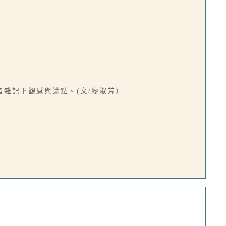
雜記下觀感與論點。(文/廖淑芳）