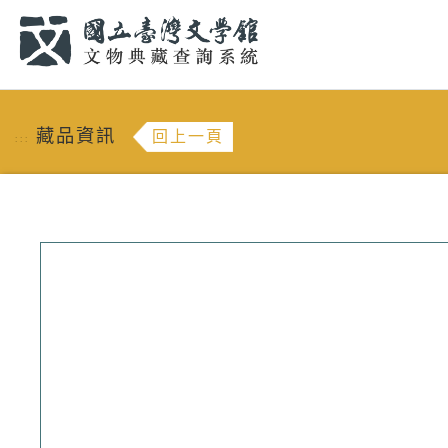
跳到主要內容
:::
藏品資訊
回上一頁
:::