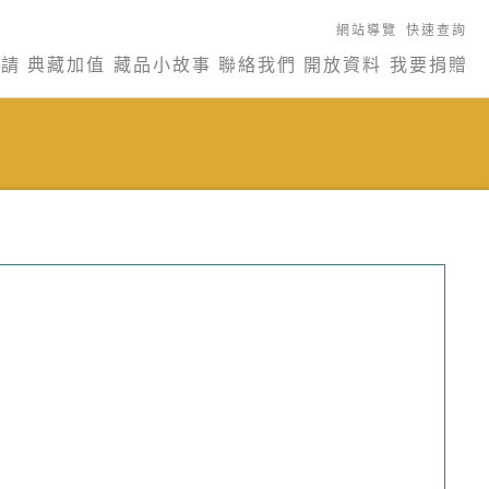
網站導覽
快速查詢
申請
典藏加值
藏品小故事
聯絡我們
開放資料
我要捐贈