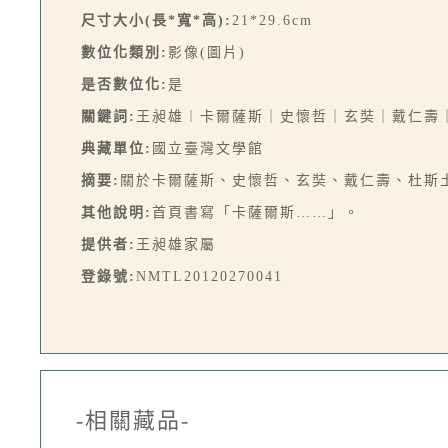
尺寸大小(長*寬*高):
21*29.6cm
數位化類別:
影像(圖片)
是否數位化:
是
關鍵詞:
王昶雄︱卡爾薩斯｜史懷哲｜玄奘｜戴仁壽
典藏單位:
國立臺灣文學館
摘要:
關於卡爾薩斯、史懷哲、玄奘、戴仁壽、杜斯
其他說明:
首頁書寫「卡薩爾斯……」。
提供者:
王昶雄家屬
登錄號:
NMTL20120270041
-相關藏品-