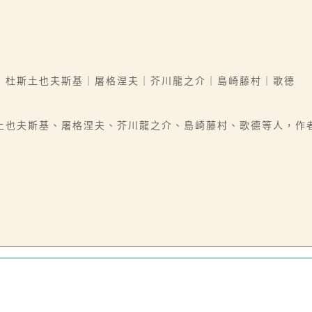
｜杜斯土也夫斯基｜屠格涅夫｜芥川龍之介｜島崎藤村｜歌德
土也夫斯基、屠格涅夫、芥川龍之介、島崎藤村、歌德等人，作者