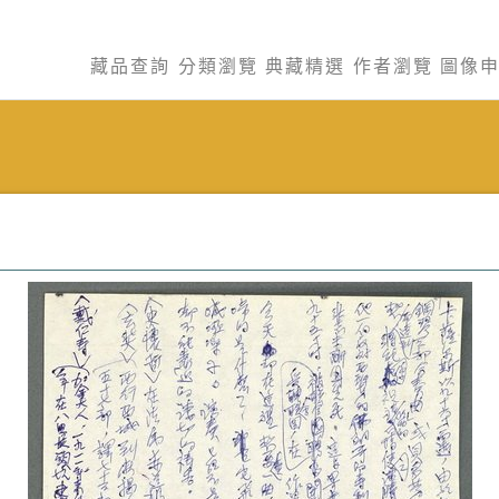
藏品查詢
分類瀏覽
典藏精選
作者瀏覽
圖像